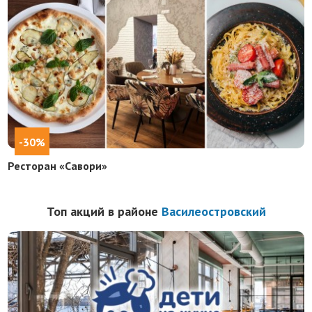
-30%
Ресторан «Савори»
Топ акций в районе
Василеостровский