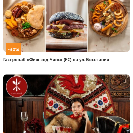
-30%
Гастропаб «Фиш энд Чипс» (FC) на ул. Восстания