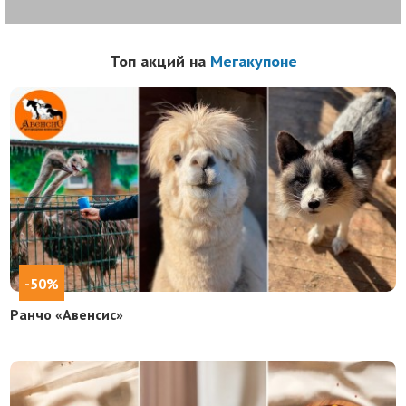
Топ акций на
Мегакупоне
-50%
Ранчо «Авенсис»