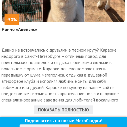
-50%
Ранчо «Авенсис»
Давно не встречались с друзьями в тесном кругу? Караоке
недорого в Санкт-Петербурге – отличный повод для
приятельских посиделок и отдыха с близкими людьми в
вокальном формате. Караоке дешево поможет взять
передышку от шума мегаполиса, отдыхая в душевной
атмосфере клуба и исполняя любимые хиты для себя
любимого или друзей. Караоке по купону на нашем сайте
предоставляет возможность при желании посетить лучшие
специализированные заведения для любителей вокального
жанра, дешевые рестораны, кафе и бары Санкт-Петербурга,
ПОКАЗАТЬ ПОЛНОСТЬЮ
оснащенный качественным оборудованием, обеспечивающим
отличный звук. Караоке-клуб недорого в Санкт-Петербурге –
Подпишитесь на новые МегаСкидки!
это: