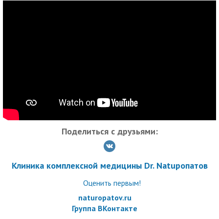
Обязательна предварительная запись по телефону.
Время работы: ежедневно: с 09:00 до 21:00.
Услуги (товары) предоставляются ООО «Клиника
комплексной медицины Доктор Натуропатов», ОГРН
1177847262328
Поделиться с друзьями:
Клиника комплексной медицины Dr. Natuропатов
Оценить первым!
naturopatov.ru
Группа ВКонтакте