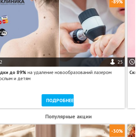
-89%
2
25
дки до 89%
на удаление новообразований лазером
Ск
ослым и детям
ПОДРОБНЕЕ
Популярные акции
-30%