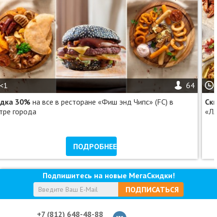
<1
64
идка 30%
на все в ресторане «Фиш энд Чипс» (FC) в
Ск
тре города
«Л
ПОДРОБНЕЕ
Подпишитесь на новые МегаСкидки!
ПОДПИСАТЬСЯ
+7 (812) 648-48-88