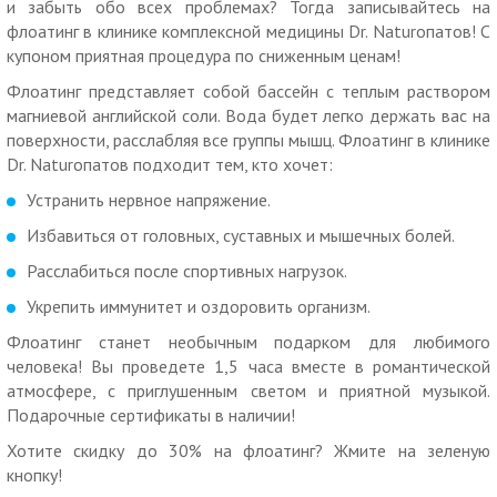
и забыть обо всех проблемах? Тогда записывайтесь на
— душ, 10 мин.
флоатинг в клинике комплексной медицины Dr. Naturoпатов! С
В наличии подарочные сертификаты.
купоном приятная процедура по сниженным ценам!
Посмотреть показания к флоатингу
.
Флоатинг представляет собой бассейн с теплым раствором
магниевой английской соли. Вода будет легко держать вас на
Посмотреть информацию о процедуре
.
поверхности, расслабляя все группы мышц. Флоатинг в клинике
Дополнительные условия:
Dr. Naturoпатов подходит тем, кто хочет:
Имеются противопоказания. Необходимо
Устранить нервное напряжение.
проконсультироваться со специалистом.
Избавиться от головных, суставных и мышечных болей.
Как работает купон:
Расслабиться после спортивных нагрузок.
Действие купона распространяется на одного человека.
Укрепить иммунитет и оздоровить организм.
Вы можете взять не более 10 купонов по данной акции.
Флоатинг станет необычным подарком для любимого
Скидка по купону не суммируется с другими скидками и
человека! Вы проведете 1,5 часа вместе в романтической
спецпредложениями.
атмосфере, с приглушенным светом и приятной музыкой.
Подарочные сертификаты в наличии!
Для получения скидки необходимо предъявить
неиспользованный ранее купон с уникальным номером на
Хотите скидку до 30% на флоатинг? Жмите на зеленую
экране телефона или в распечатанном виде.
кнопку!