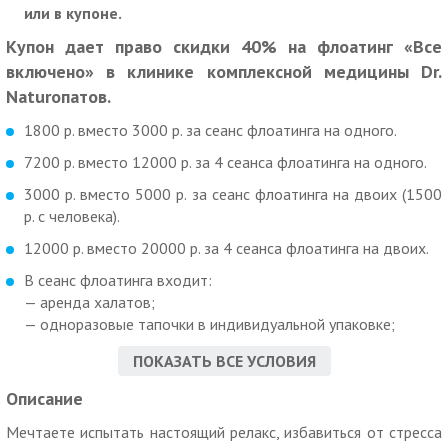
или в купоне.
Купон дает право скидки 40% на флоатинг «Все
включено» в клинике комплексной медицины Dr.
Naturoпатов.
1800 р. вместо 3000 р. за сеанс флоатинга на одного.
7200 р. вместо 12000 р. за 4 сеанса флоатинга на одного.
3000 р. вместо 5000 р. за сеанс флоатинга на двоих (1500
р. с человека).
12000 р. вместо 20000 р. за 4 сеанса флоатинга на двоих.
В сеанс флоатинга входит:
— аренда халатов;
— одноразовые тапочки в индивидуальной упаковке;
— полотенца,
ПОКАЗАТЬ ВСЕ УСЛОВИЯ
— душ, 10 мин.;
— отдых в флоат-камере, 60 мин.;
Описание
— чайная церемония с подбором фиточая консультантом,
Мечтаете испытать настоящий релакс, избавиться от стресса
20 мин.;