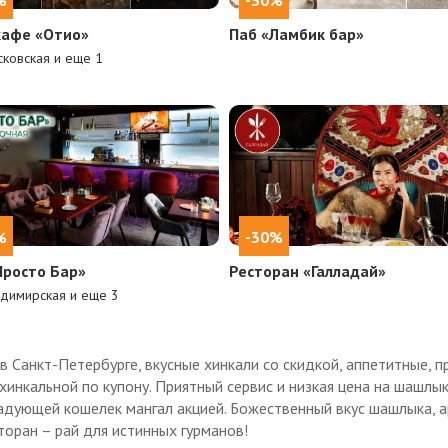
кафе «Отио»
Паб «Ламбик бар»
ковская и еще
1
%
-30%
Просто Бар»
Ресторан «Галладай»
димирская и еще
3
 Санкт-Петербурге, вкусные хинкали со скидкой, аппетитные, п
 хинкальной по купону. Приятный сервис и низкая цена на шашлы
адующей кошелек мангал акцией. Божественный вкус шашлыка, 
торан – рай для истинных гурманов!