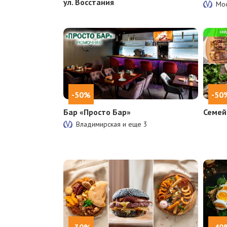
ул. Восстания
Мос
-50%
-50
Бар «Просто Бар»
Семей
Владимирская и еще
3
-30%
-40