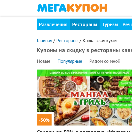
Развлечения
Рестораны
Туризм
Реч
Главная
/
Рестораны
/
Кавказская кухня
Купоны на скидку в рестораны кав
Новые
Популярные
Рядом
со мной
-50%
Скидки до 50%
в ресторане «Мангал и