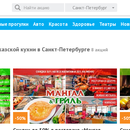
Санкт-Петербург
ные прогулки
Авто
Красота
Здоровье
Театры
Нов
казской кухни в Санкт-Петербурге
8 акций
-50%
-50
Скидки до 50%
в ресторане «Мангал
Ски