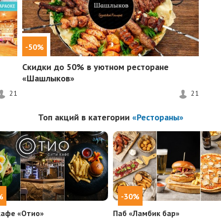
-50%
Скидки до 50%
в уютном ресторане
«Шашлыков»
21
21
Топ акций в категории
«Рестораны»
%
-30%
кафе «Отио»
Паб «Ламбик бар»