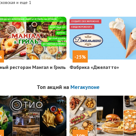
ковская и еще
1
%
-25%
ный ресторан Мангал и Гриль
Фабрика «Джелатто»
Топ акций на
Мегакупоне
%
-30%