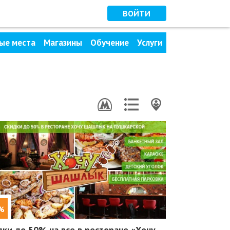
ВОЙТИ
ые места
Магазины
Обучение
Услуги
%
дки до 50%
на все в ресторане «Хочу