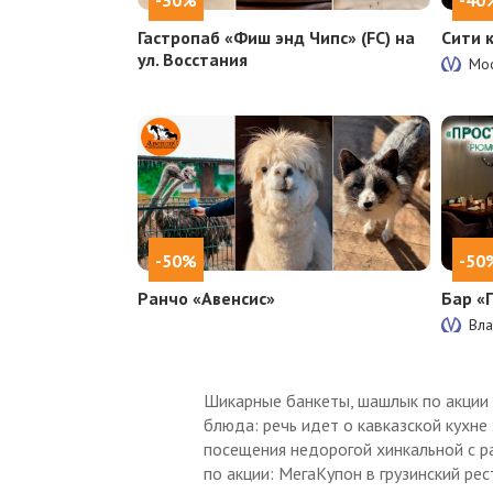
Гастропаб «Фиш энд Чипс» (FC) на
Сити 
ул. Восстания
Мос
-50%
-50
Ранчо «Авенсис»
Бар «
Вла
Шикарные банкеты, шашлык по акции в
блюда: речь идет о кавказской кухне
посещения недорогой хинкальной с р
по акции: МегаКупон в грузинский рес