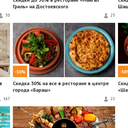
Гриль» на Достоевского
Шаш
30
23
-30%
-50
в
Скидка 30%
на все в ресторане в центре
Ски
города «Бараш»
«Ша
167
22