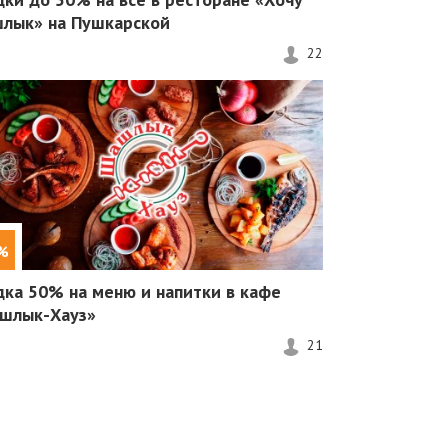
лык» на Пушкарской
22
%
дка 50%
на меню и напитки в кафе
шлык-Хауз»
21