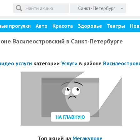
Санкт-Петербург
ные прогулки
Авто
Красота
Здоровье
Театры
Нов
айоне Василеостровский в Санкт-Петербурге
видео услуги
категории
Услуги
в районе
Василеостров
НА ГЛАВНУЮ
Топ акций на
Мегакупоне