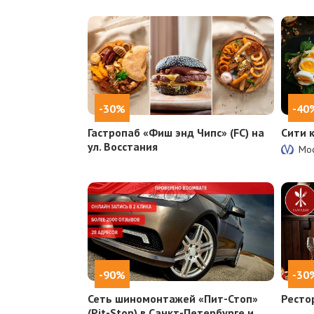
-30%
-40
Гастропаб «Фиш энд Чипс» (FC) на
Сити 
ул. Восстания
Мос
-90%
-30
Сеть шиномонтажей «Пит-Стоп»
Ресто
(Pit-Stop) в Санкт-Петербурге и