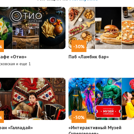
%
-30%
кафе «Отио»
Паб «Ламбик бар»
ковская и еще
1
%
-50%
ран «Галладай»
«Интерактивный Музей
Супергероев»