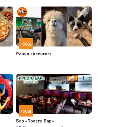
-50%
Ранчо «Авенсис»
-50%
Бар «Просто Бар»