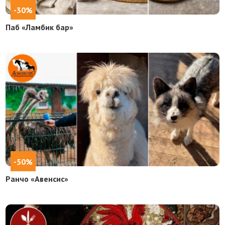
-30%
Паб «Ламбик бар»
-50%
Ранчо «Авенсис»