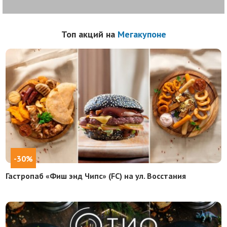
Топ акций на
Мегакупоне
-30%
Гастропаб «Фиш энд Чипс» (FC) на ул. Восстания