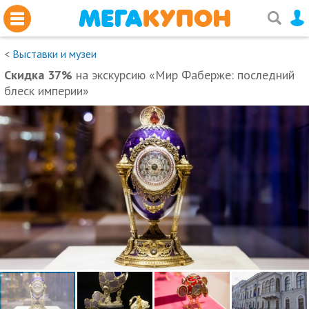
<
Выставки и музеи
Скидка 37%
на экскурсию «Мир Фаберже: последний
блеск империи»