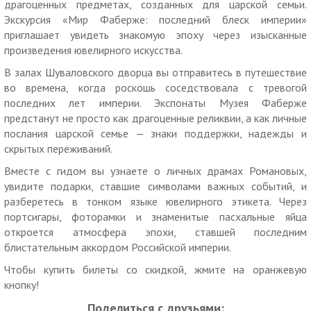
драгоценных предметах, созданных для царской семьи.
неиспользованный ранее купон с уникальным номером на
Экскурсия «Мир Фаберже: последний блеск империи»
экране телефона или в распечатанном виде.
приглашает увидеть знакомую эпоху через изысканные
Услуги (товары) предоставляются ИП Турсенев Валерий
произведения ювелирного искусства.
Михайлович, ОГРНИП 322784700181516
В залах Шуваловского дворца вы отправитесь в путешествие
во времена, когда роскошь соседствовала с тревогой
последних лет империи. Экспонаты Музея Фаберже
предстанут не просто как драгоценные реликвии, а как личные
послания царской семье — знаки поддержки, надежды и
скрытых переживаний.
Вместе с гидом вы узнаете о личных драмах Романовых,
увидите подарки, ставшие символами важных событий, и
разберетесь в тонком языке ювелирного этикета. Через
портсигары, фоторамки и знаменитые пасхальные яйца
откроется атмосфера эпохи, ставшей последним
блистательным аккордом Российской империи.
Чтобы купить билеты со скидкой, жмите на оранжевую
кнопку!
Поделиться с друзьями: