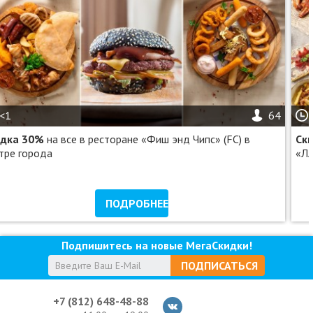
<1
64
идка 30%
на все в ресторане «Фиш энд Чипс» (FC) в
Ск
тре города
«Л
ПОДРОБНЕЕ
Подпишитесь на новые МегаСкидки!
ПОДПИСАТЬСЯ
+7 (812) 648-48-88