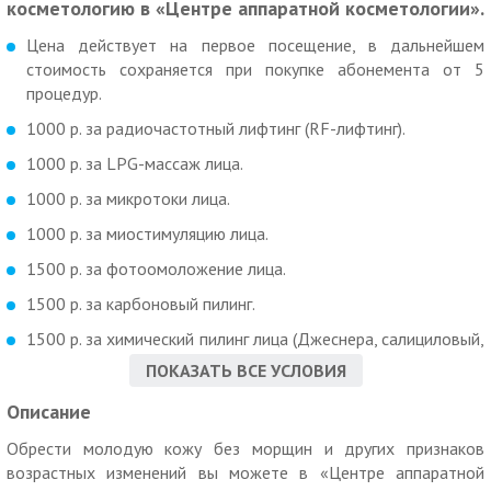
косметологию в «Центре аппаратной косметологии».
Цена действует на первое посещение, в дальнейшем
стоимость сохраняется при покупке абонемента от 5
процедур.
1000 р. за радиочастотный лифтинг (RF-лифтинг).
1000 р. за LPG-массаж лица.
1000 р. за микротоки лица.
1000 р. за миостимуляцию лица.
1500 р. за фотоомоложение лица.
1500 р. за карбоновый пилинг.
1500 р. за химический пилинг лица (Джеснера, салициловый,
молочный, гликолевый, миндальный).
ПОКАЗАТЬ ВСЕ УСЛОВИЯ
1500 р. за удаление перманента или удаление сосудов.
Описание
1500 р. за вакуумную чистку и УЗ-чистку.
Обрести молодую кожу без морщин и других признаков
2000 р. за комбинированную чистку или механическую
возрастных изменений вы можете в «Центре аппаратной