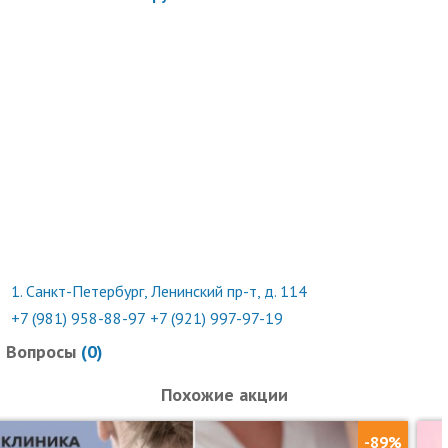
неиспользованный ранее купон с уникальным номером на
экране телефона или в распечатанном виде.
Обязательна предварительная запись по телефонам.
Время работы: ежедневно: с 10:00 до 22:00.
Услуги (товары) предоставляются ИП Шильникова Ксения
Игоревна, ОГРНИП
312470217300020
1.
Санкт-Петербург, Ленинский пр-т, д. 114
+7 (981) 958-88-97
+7 (921) 997-97-19
Вопросы
(
0
)
Похожие акции
-89%