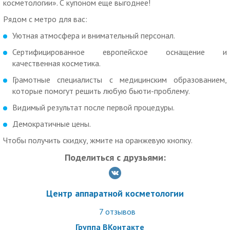
чистку.
косметологии». С купоном еще выгоднее!
12000 р. за игольчатый радиочастотный лифтинг (RF-
Рядом с метро для вас:
лифтинг) лица и шеи.
Уютная атмосфера и внимательный персонал.
15000 р. за лазерное омоложение или лазерную шлифовку.
Сертифицированное европейское оснащение и
15000 р. за SMAS-лифтинг лица и шеи.
качественная косметика.
Дополнительные условия:
Грамотные специалисты с медицинским образованием,
которые помогут решить любую бьюти-проблему.
Дополнительно по купону удаление сосудов/перманента/
тату за 1500 р.
Видимый результат после первой процедуры.
Имеются противопоказания. Необходимо
Демократичные цены.
проконсультироваться со специалистом.
Чтобы получить скидку, жмите на оранжевую кнопку.
Как работает купон:
Поделиться с друзьями:
Действие купона распространяется на одного человека.
Вы можете взять не более 10 купонов по данной акции.
Центр аппаратной косметологии
Скидка по купону не суммируется с другими скидками и
7
отзывов
спецпредложениями.
Группа ВКонтакте
Для получения скидки необходимо предъявить