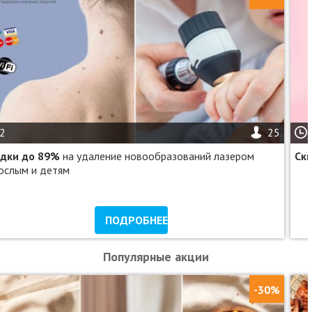
2
25
дки до 89%
на удаление новообразований лазером
Ск
ослым и детям
ПОДРОБНЕЕ
Популярные акции
-30%