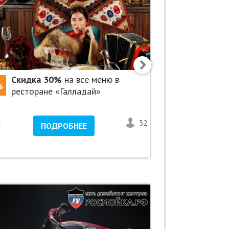
Скидка 30%
на все меню в
Скидка 5
%
-50%
ресторане «Галладай»
«Просто Б
1
32
<1
ПОДРОБНЕЕ
ПО
Влади