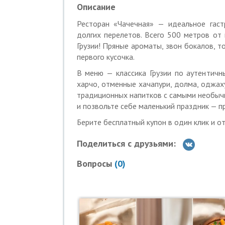
Описание
— долма — 420 р.;
— хинкали — 91 р.;
Ресторан «Чачечная» — идеальное гаст
— харчо — 574 р.;
долгих перелетов. Всего 500 метров от
— хачапури — 448 р.
Грузии! Пряные ароматы, звон бокалов, т
Как работает купон:
первого кусочка.
В меню — классика Грузии по аутентичн
Действие купона распространяется на 
харчо, отменные хачапури, долма, оджах
Вы можете взять не более 10 купонов п
традиционных напитков с самыми необыч
и позвольте себе маленький праздник — п
Скидка по купону не суммируется с дру
Берите бесплатный купон в один клик и о
Для получения скидки необходимо пред
номером на экране телефона или в рас
Поделиться с друзьями:
Услуги (товары) предоставляются ОО
Вопросы
(
0
)