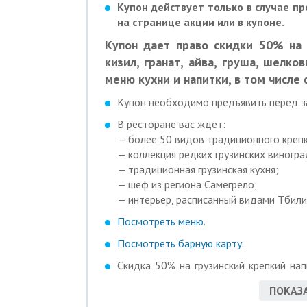
Купон действует только в случае п
на странице акции или в купоне.
Купон дает право скидки 50% на г
кизил, гранат, айва, груша, шелко
меню кухни и напитки, в том числе 
Купон необходимо предъявить перед з
В ресторане вас ждет:
— более 50 видов традиционного крепк
— коллекция редких грузинских виногра
— традиционная грузинская кухня;
— шеф из региона Самегрело;
— интерьер, расписанный видами Тбили
Посмотреть меню
.
Посмотреть барную карту
.
Скидка 50% на грузинский крепкий нап
гранат, айва, груша, шелковица, лимон).
ПОКАЗА
Некоторые позиции из меню с учетом с