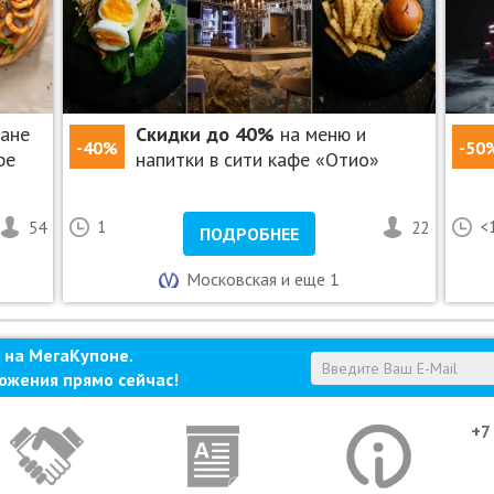
ране
Скидки до 40%
на меню и
-40%
-50
ре
напитки в сити кафе «Отио»
54
1
22
<
ПОДРОБНЕЕ
Московская и еще 1
 на МегаКупоне.
ожения прямо сейчас!
+7