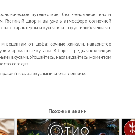
рономическое путешествие, без чемоданов, виз и
 м. Гостиный двор и вы уже в атмосфере солнечной
осты с характером и кухня, в которую влюбляешься с
ым рецептам от шефа: сочные хинкали, наваристое
одного человека.
ури и ароматные кутабы. В баре — редкая коллекция
о данной акции.
ными вкусами. Угощайтесь, наслаждайтесь моментом
росто сегодня.
гими скидками и спецпредложениями.
тправляйтесь за вкусными впечатлениями.
ъявить неиспользованный ранее купон с уникальным
печатанном виде.
О «ДАНИЭЛЬ», ОГРН
1187847108130
Похожие акции