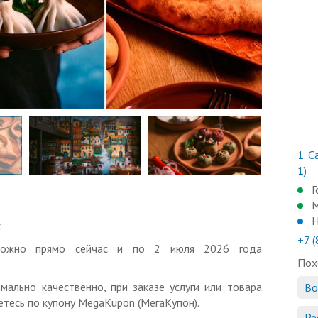
1.
Са
1)
Г
М
Н
.
+7 
 можно прямо сейчас и по 2 июля 2026 года
Пох
мально качественно, при заказе услуги или товара
Во
тесь по купону MegaKupon (МегаКупон).
Ре