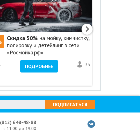
Скидка 50%
на мойку, химчистку,
Скидка 3
%
-30%
полировку и детейлинг в сети
ресторане
«Росмойка.рф»
1
33
<1
ПОДРОБНЕЕ
ПО
ПОДПИСАТЬСЯ
 (812) 648-48-88
с 11.00 до 19.00