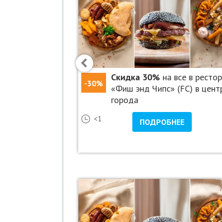
 все в ирландском
Скидка 30%
на все в ресто
-30%
h (Тара Бруч)
«Фиш энд Чипс» (FC) в цент
города
21
<1
НЕЕ
ПОДРОБНЕЕ