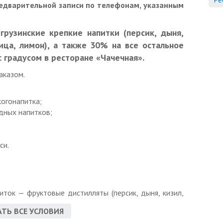
редварительной записи по телефонам, указанным
рузинские крепкие напитки (персик, дыня,
вица, лимон), а также 30% на все остальное
с градусом в ресторане «Чачечная».
аказом.
огонапитка;
дных напитков;
си.
иток — фруктовые дистилляты (персик, дыня, кизил,
ТЬ ВСЕ УСЛОВИЯ
кидки: