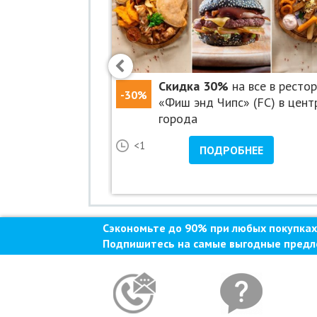
%
в ТРК «Родео
Скидка 30%
на все в ресто
-30%
акционы в
«Фиш энд Чипс» (FC) в цент
города
25
<1
НЕЕ
ПОДРОБНЕЕ
и еще 6
Сэкономьте до 90% при любых покупках
Подпишитесь на самые выгодные предл