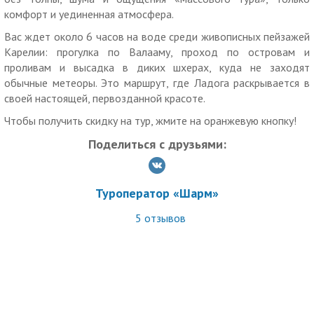
— священный остров Валаам и ладожские шхеры;
комфорт и уединенная атмосфера.
— премиальный катер:новый, комфортабельный,
скоростной, маломестный (всего на 10 человек);
Вас ждет около 6 часов на воде среди живописных пейзажей
— большое путешествие по воде:6 часов на Ладоге с
Карелии: прогулка по Валааму, проход по островам и
долгой прогулкой по Валааму и высадкой на диком
проливам и высадка в диких шхерах, куда не заходят
острове-шхере;
обычные метеоры. Это маршрут, где Ладога раскрывается в
— острова, ущелья и сказочные пейзажи — там, где не
своей настоящей, первозданной красоте.
ходят метеоры;
Чтобы получить скидку на тур, жмите на оранжевую кнопку!
— высокий уровень сервиса и выгодная цена.
Поделиться с друзьями:
Дополнительно оплачивается (по желанию):
— экскурсия по Центральной усадьбе: взрослый билет —
1700 р., дети до 12 лет — 1400 р.;
Туроператор «Шарм»
— комплексный обед в трапезной мужского монастыря
(оплачивается заранее при покупке тура) — от 900-1000 р.
5
отзывов
Дополнительные условия:
Класс автобуса зависит от набора группы (весь
автотранспорт соответствует требованиям
внутрироссийских перевозок, оснащен системой климат-
контроля, аудиосистемой, комфортабельными сиденьями):