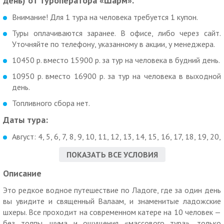
день) от туроператора «Шарм».
Внимание! Для 1 тура на человека требуется 1 купон.
Туры оплачиваются заранее. В офисе, либо через сайт.
Уточняйте по телефону, указанному в акции, у менеджера.
10450 р. вместо 15900 р. за тур на человека в будний день.
10950 р. вместо 16900 р. за тур на человека в выходной
день.
Топливного сбора нет.
Даты тура:
Август: 4, 5, 6, 7, 8, 9, 10, 11, 12, 13, 14, 15, 16, 17, 18, 19, 20,
21, 22, 23, 24, 25, 26, 27, 28, 29, 30, 31.
ПОКАЗАТЬ ВСЕ УСЛОВИЯ
Сентябрь:1, 2, 3, 4, 5, 6, 7, 8, 9, 10, 11, 12, 13, 14, 15, 16, 17,
Описание
18, 19, 20, 21, 22, 23, 24, 25, 26, 27, 28, 29, 30.
Это редкое водное путешествие по Ладоге, где за один день
Посмотреть программу тура
.
вы увидите и священный Валаам, и знаменитые ладожские
Чем особенно хорош этот тур:
шхеры. Все проходит на современном катере на 10 человек —
без толпы, шума и ощущения «массового тура», только