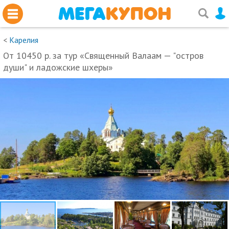
<
Карелия
От 10450 р. за тур «Священный Валаам — "остров
души" и ладожские шхеры»