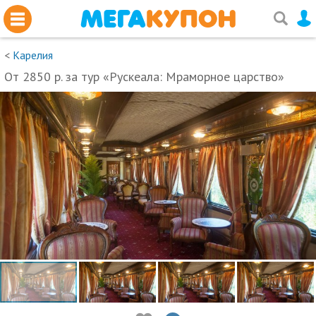
<
Карелия
От 2850 р. за тур «Рускеала: Мраморное царство»