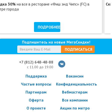
идка 30%
на все в ресторане «Фиш энд Чипс» (FC) в
Ск
Обязательна предварительная запись по телефону.
тре города
Время работы: ежедневно: с 09:00 до 22:00.
Услуги (товары) предоставляются ООО «КС РЕСУРС», ОГРН
ПОДРОБНЕЕ
1167847445380
Подпишитесь на новые МегаСкидки!
ПОДПИСАТЬСЯ
+7 (812) 648-48-88
с 11.00 до 19.00
Поддержка
Вакансии
Частые вопросы
Конфиденциальность
Партнерам
Вебмастерам
Оферта
Все компании
О проекте
Акции по метро