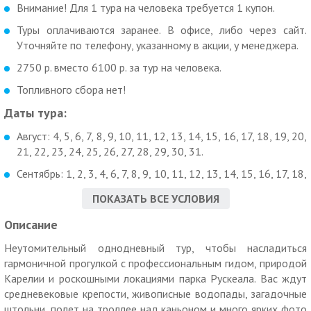
Внимание! Для 1 тура на человека требуется 1 купон.
Туры оплачиваются заранее. В офисе, либо через сайт.
Уточняйте по телефону, указанному в акции, у менеджера.
2750 р. вместо 6100 р. за тур на человека.
Топливного сбора нет!
Даты тура:
Август: 4, 5, 6, 7, 8, 9, 10, 11, 12, 13, 14, 15, 16, 17, 18, 19, 20,
21, 22, 23, 24, 25, 26, 27, 28, 29, 30, 31.
Сентябрь: 1, 2, 3, 4, 6, 7, 8, 9, 10, 11, 12, 13, 14, 15, 16, 17, 18,
19, 20, 21, 22, 23, 24, 25, 26, 27, 28, 29, 30.
ПОКАЗАТЬ ВСЕ УСЛОВИЯ
Посмотреть программу тура
.
Описание
Чем особенно хорош этот тур:
Неутомительный однодневный тур, чтобы насладиться
Преимущества:
гармоничной прогулкой с профессиональным гидом, природой
— это неутомительный и недорогой автобусный тур, в
Карелии и роскошными локациями парка Рускеала. Вас ждут
котором вы увидите и исторические, и природные объекты.
средневековые крепости, живописные водопады, загадочные
— крепость Корела— колоритная, средневековая, хранящая
штольни, полет на троллее над каньоном и много ярких фото