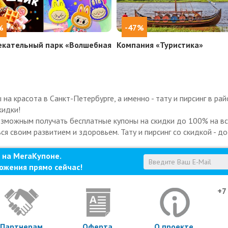
%
-47%
екательный парк «Волшебная
Компания «Туристика»
а красота в Санкт-Петербурге, а именно - тату и пирсинг в ра
кидки!
озможным получать бесплатные купоны на скидки до 100% на все
ся своим развитием и здоровьем. Тату и пирсинг со скидкой - до
 на МегаКупоне.
ожения прямо сейчас!
+7
Партнерам
Оферта
О проекте