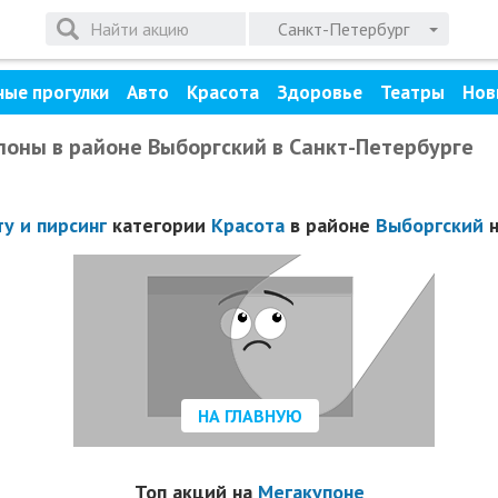
Санкт-Петербург
ные прогулки
Авто
Красота
Здоровье
Театры
Нов
Купоны в районе Выборгский в Санкт-Петербурге
ту и пирсинг
категории
Красота
в районе
Выборгский
н
НА ГЛАВНУЮ
Топ акций на
Мегакупоне