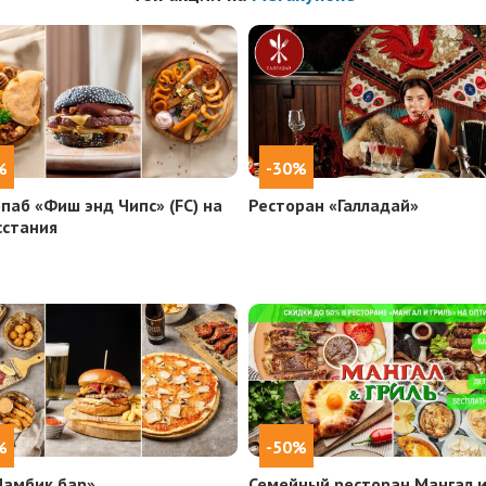
%
-30%
паб «Фиш энд Чипс» (FC) на
Ресторан «Галладай»
сстания
%
-50%
Ламбик бар»
Семейный ресторан Мангал и