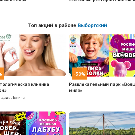
Топ акций в районе
Выборгский
%
-30%
тологическая клиника
Развлекательный парк «Вол
он»
миля»
ощадь Ленина