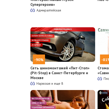
Супергероев»
Адмиралтейская
-90%
-81
Сеть шиномонтажей «Пит-Стоп»
Стома
(Pit-Stop) в Санкт-Петербурге и
«Сави
Москве
Пл
Нарвская и еще
8