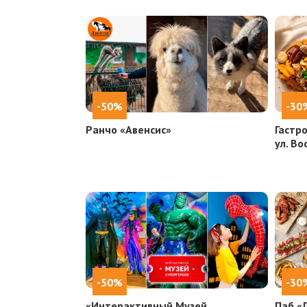
-50%
-30
Ранчо «Авенсис»
Гастро
ул. Во
-50%
-30
«Интерактивный Музей
Паб «