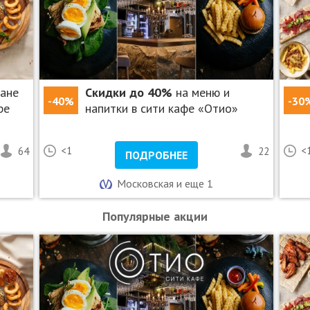
ране
Скидки до 40%
на меню и
-40%
-30
ре
напитки в сити кафе «Отио»
64
<1
22
<
ПОДРОБНЕЕ
Московская и еще 1
Популярные акции