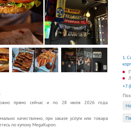
1.
Са
корп
П
Л
+7 
.
Пох
 можно прямо сейчас и по 28 июля 2026 года
Но
Па
мально качественно, при заказе услуги или товара
тесь по купону MegaKupon.