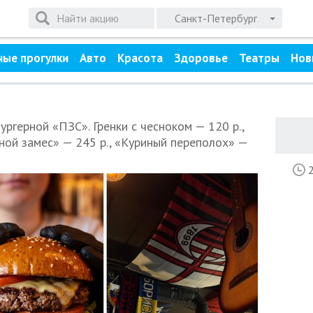
Санкт-Петербург
ные прогулки
Авто
Красота
Здоровье
Театры
Нов
ургерной «ПЗС». Гренки с чесноком — 120 р.,
бной замес» — 245 р., «Куриный переполох» —