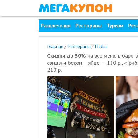
Развлечения
Рестораны
Туризм
Реч
Главная
/
Рестораны
/
Пабы
Скидки до 50%
на все меню в баре-б
сэндвич бекон + яйцо — 110 р., «Гри
210 р.