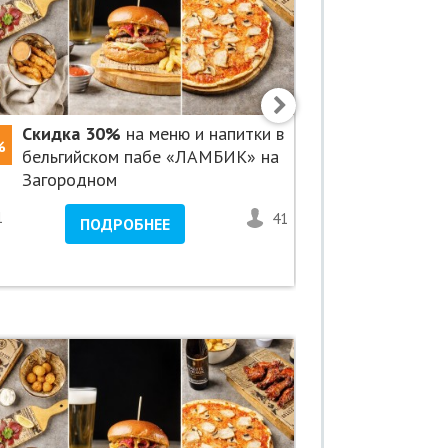
Скидка 30%
на меню и напитки в
Скидка 3
%
-30%
бельгийском пабе «ЛАМБИК» на
ресторане
Загородном
1
41
2
ПОДРОБНЕЕ
ПО