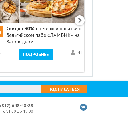
Скидка 30%
на меню и напитки в
Скидка 5
%
-50%
бельгийском пабе «ЛАМБИК» на
«Авенсис
Загородном
1
41
<1
ПОДРОБНЕЕ
ПО
ПОДПИСАТЬСЯ
 (812) 648-48-88
с 11.00 до 19.00