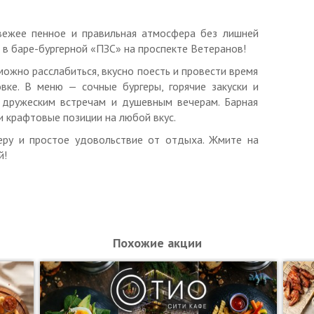
о данной акции.
гими скидками и спецпредложениями.
вежее пенное и правильная атмосфера без лишней
ь в баре-бургерной «ПЗС» на проспекте Ветеранов!
ъявить неиспользованный ранее купон с уникальным
печатанном виде.
можно расслабиться, вкусно поесть и провести время
вке. В меню — сочные бургеры, горячие закуски и
пт-сб: с 11:00 до 02:00.
дружеским встречам и душевным вечерам. Барная
тся ИП Антонов Даниил Сергеевич, ОГРНИП
и крафтовые позиции на любой вкус.
феру и простое удовольствие от отдыха. Жмите на
й!
Похожие акции