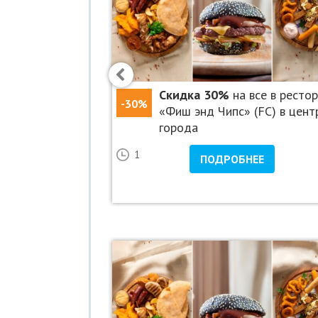
%
на все меню в
Скидка 30%
на все в ресто
-30%
вина»
«Фиш энд Чипс» (FC) в цент
города
22
1
НЕЕ
ПОДРОБНЕЕ