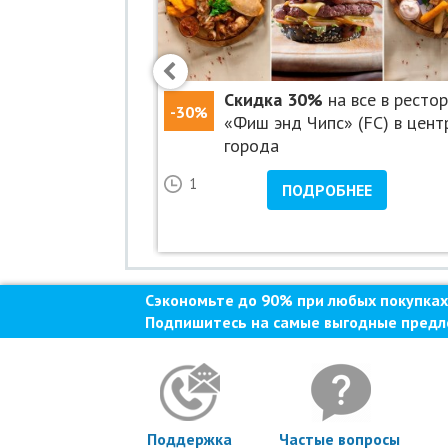
ресторане
Скидка 30%
на все в ресто
-30%
ности» в
«Фиш энд Чипс» (FC) в цент
у
города
25
1
НЕЕ
ПОДРОБНЕЕ
Сэкономьте до 90% при любых покупках
Подпишитесь на самые выгодные предл
Поддержка
Частые вопросы