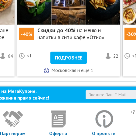
ране
Скидки до 40%
на меню и
-40%
-30
ре
напитки в сити кафе «Отио»
64
<1
22
<
ПОДРОБНЕЕ
Московская и еще 1
 на МегаКупоне.
ожения прямо сейчас!
+7
Партнерам
Оферта
О проекте