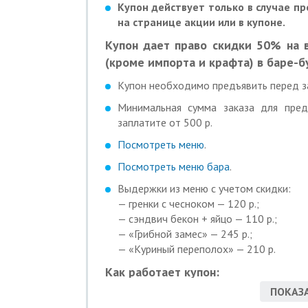
Купон действует только в случае п
на странице акции или в купоне.
Купон дает право скидки 50% на 
(кроме импорта и крафта) в баре-б
Купон необходимо предъявить перед з
Минимальная сумма заказа для пред
заплатите от 500 р.
Посмотреть меню
.
Посмотреть меню бара
.
Выдержки из меню с учетом скидки:
— гренки с чесноком — 120 р.;
— сэндвич бекон + яйцо — 110 р.;
— «Грибной замес» — 245 р.;
— «Куриный переполох» — 210 р.
Как работает купон:
ПОКАЗА
Действие купона распространяется на 