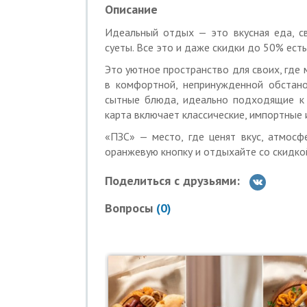
Описание
Вы можете взять не более 10 купонов п
Скидка по купону не суммируется с дру
Идеальный отдых — это вкусная еда, с
суеты. Все это и даже скидки до 50% ест
Для получения скидки необходимо пред
номером на экране телефона или в рас
Это уютное пространство для своих, где 
в комфортной, непринужденной обстано
Время работы: вс-чт: с 11:00 до 23:00, 
сытные блюда, идеально подходящие к 
Услуги (товары) предоставляю
карта включает классические, импортные 
319784700105099
«ПЗС» — место, где ценят вкус, атмос
оранжевую кнопку и отдыхайте со скидко
Поделиться с друзьями:
Вопросы
(
0
)