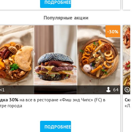
ПОДРОБНЕЕ
Популярные акции
-30%
<1
64
идка 30%
на все в ресторане «Фиш энд Чипс» (FC) в
Ск
тре города
«Л
ПОДРОБНЕЕ