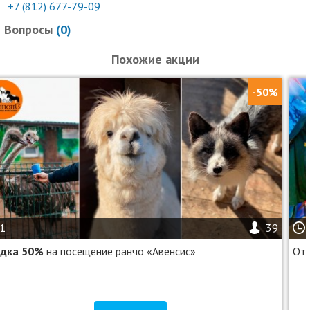
+7 (812) 677-79-09
Вопросы
(
0
)
Похожие акции
-50%
1
39
идка 50%
на посещение ранчо «Авенсис»
От 