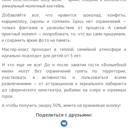
уникальный молочный коктейль.
Дополнительная информация по телефону.
Добавляйте все, что нравится: шоколад, конфеты,
Время работы: ежедневно: с 10:00 до 21:00.
маршмеллоу, сиропы и топпинги. Здесь нет ограничений —
Услуги (товары) предоставляются ООО «Волшебная миля»,
только фантазия и удовольствие от процесса. А самый
ОГРН
1177847091223
приятный момент — попробовать то, что вы сами придумали,
и сохранить яркие фото на память.
Мастер-класс проходит в теплой, семейной атмосфере и
идеально подходит для детей от 5 лет.
И это еще не все! До и после занятия гости «Волшебной
мили» могут без ограничений гулять по территории,
участвовать в активностях и пользоваться всеми
развлечениями — от аттракционов и зеркального лабиринта
до сферического кинотеатра, рыбалки на озере и огромных
горок.
А чтобы получить скидку 30%, жмите на оранжевую кнопку!
Поделиться с друзьями: