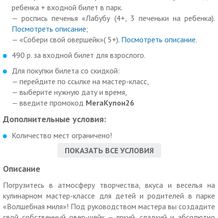
ребенка + входной билет в парк.
— роспись печенья «Лабубу (4+, 3 печеньки на ребенка).
Посмотреть описание
;
— «Собери свой овершейк»( 5+).
Посмотреть описание
.
490 р. за входной билет для взрослого.
Для покупки билета со скидкой:
— перейдите по ссылке на мастер-класс,
— выберите нужную дату и время,
— введите промокод
МегаКупон26
Дополнительные условия:
Количество мест ограничено!
ПОКАЗАТЬ ВСЕ УСЛОВИЯ
До и после кулинарного мастер-класса можно находиться в
парке без ограничения времени, участвовать во всех
Описание
мероприятиях, проводимых в открытых пространствах
парка, пользоваться всеми аттракционами, посещать
Погрузитесь в атмосферу творчества, вкуса и веселья на
сферический кинотеатр, ловить рыбу на озере, найти выход
кулинарном мастер-классе для детей и родителей в парке
из зеркального лабиринта, покататься на огромной горке и
«Волшебная миля»! Под руководством мастера вы создадите
многое другое.
свой собственный овер-шейк — яркий, сладкий и абсолютно