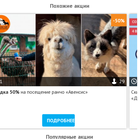
Похожие акции
-50%
1
29
идка 50%
на посещение ранчо «Авенсис»
Cки
«Д
ПОДРОБНЕЕ
Популярные акции