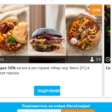
-30%
<1
54
идка 30%
на все в ресторане «Фиш энд Чипс» (FC) в
Ск
тре города
ПОДРОБНЕЕ
Подпишитесь на новые МегаСкидки!