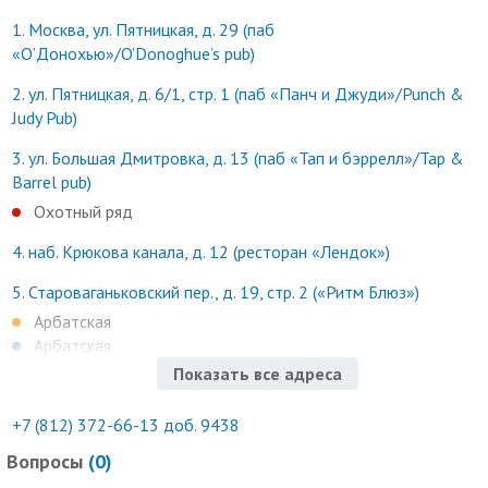
1.
Москва, ул. Пятницкая, д. 29 (паб
«О’Донохью»/O’Donoghue’s pub)
2.
ул. Пятницкая, д. 6/1, стр. 1 (паб «Панч и Джуди»/Punch &
Judy Pub)
3.
ул. Большая Дмитровка, д. 13 (паб «Тап и бэррелл»/Tap &
Barrel pub)
Охотный ряд
4.
наб. Крюкова канала, д. 12 (ресторан «Лендок»)
5.
Староваганьковский пер., д. 19, стр. 2 («Ритм Блюз»)
Арбатская
Арбатская
Показать все адреса
+7 (812) 372-66-13 доб. 9438
Вопросы
(
0
)