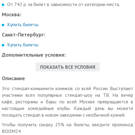
От 742 р. за билет в зависимости от категории места.
Москва:
Купить билеты
.
Санкт-Петербург:
Купить билеты
.
Дополнительные условия:
Скидка по промокоду не суммируется с другими скидками и
ПОКАЗАТЬ ВСЕ УСЛОВИЯ
спецпредложениями.
Описание
Для получения скидки необходимо ввести промокод
BOOM24 при покупке билета на
сайте
.
Это стендап-комьюнити комиков со всей России. Выступают
участники всех популярных стендап-шоу на ТВ. На вечер
«МегаКупон» не несет ответственности за отмену, перенос
кафе, рестораны и бары по всей Москве превращаются в
и изменение даты/времени мероприятий.
настоящие комедийные клубы. Каждый день вы можете
Услуги (товары) предоставляются ИП Копченов Александр
посещать стендап в новом заведении с необычной кухней.
Викторович, ОГРНИП
318774600613300
Чтобы получить скидку 25% на билеты, введите промокод
ERID: LjN8KD7Dh
BOOM24