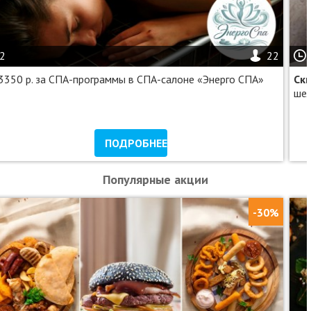
2
22
3350 р. за СПА-программы в СПА-салоне «Энерго СПА»
Ск
ше
ПОДРОБНЕЕ
Популярные акции
-30%