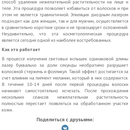
способ удаления нежелательной растительности на лице и
Рекомендованная частота прохождения процедур: 1 раз в
теле. Эта процедура позволяет избавиться от волосков и при
4 недели.
этом не является травматичной. Эпиляция диодным лазером
Купон действует на одного человека.
подходит как для женщин, так и для мужчин, осуществляется
в сравнительно короткие сроки и не провоцирует осложнений.
Вы можете купить неограниченное количество купонов для
Неудивительно, что эта косметологическая процедура
себя и в подарок.
является сегодня одной из наиболее востребованных.
Один купон действует на одно процедуру по выбору.
Как это работает
Каждым купоном можно воспользоваться только один раз.
В процессе излучения световых вспышек одинаковой длины
Необходима предварительная запись по телефону:8-
лазер буквально за доли секунды необратимо разрушает
800-500-87-45с указанием номера купона.
волосяной стержень и фолликул. Такой эффект достигается за
счет влияния на пигмент меланин, который в них содержится.
Предъявляйте распечатанный или электронный купон на
В течение 10-14 дней после первой процедуры волоски
месте.
начинают самостоятельно исчезать. После прохождения
Если участник акции не предупреждает об отмене своего
нескольких сеансов нежелательная растительность
визита за 24 часа до времени записи, купон считается
полностью перестает появляться на обработанном участке
использованным.
кожи.
Опоздание на процедуру допустимо не более чем на 15
Поделиться с друзьями:
минут.