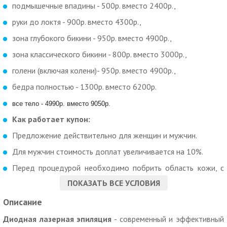
подмышечные впадины - 500р. вместо 2400р.,
руки до локтя - 900р. вместо 4300р.,
зона глубокого бикини - 950р. вместо 4900р.,
зона классического бикини - 800р. вместо 3000р.,
голени (включая колени)- 950р. вместо 4900р.,
бедра полностью - 1300р. вместо 6200р.
все тело - 4990р. вместо 9050р.
Как работает купон:
Предложение действительно для женщин и мужчин.
Для мужчин стоимость доплат увеличивается на 10%.
Перед процедурой необходимо побрить область кожи, с
которой будут удаляться волосы. Оптимальная длина
ПОКАЗАТЬ ВСЕ УСЛОВИЯ
волос для процедуры: 1-2 мм.
Описание
Продолжительность процедуры: от 10 до 60 минут (в
зависимости от зоны и структуры волос).
Диодная лазерная эпиляция
- современный и эффективный