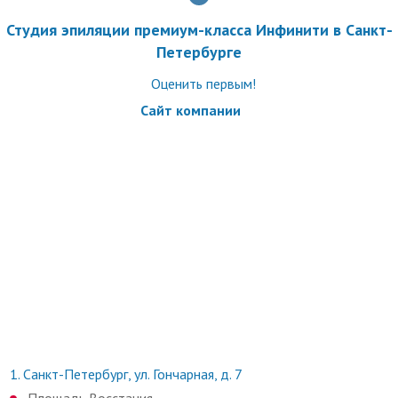
Необходима консультация специалиста, имеются
противопоказания.
Студия эпиляции премиум-класса Инфинити в Санкт-
Петербурге
Скидка по купону не суммируется с другими специальными
предложениями компании.
Оценить первым!
Сайт компании
1.
Санкт-Петербург, ул. Гончарная, д. 7