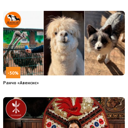
-50%
Ранчо «Авенсис»