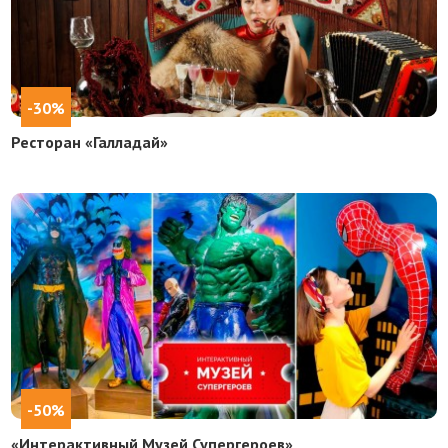
-30%
Ресторан «Галладай»
-50%
«Интерактивный Музей Супергероев»