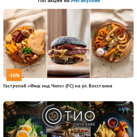
Топ акций на
Мегакупоне
-30%
Гастропаб «Фиш энд Чипс» (FC) на ул. Восстания