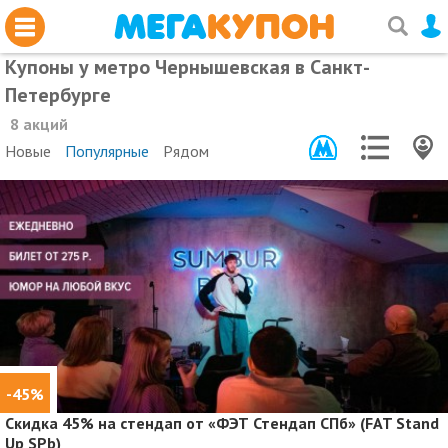
Купоны у метро Чернышевская в Санкт-
Петербурге
8 акций
Новые
Популярные
Рядом
-45%
Скидка 45%
на стендап от «ФЭТ Стендап СПб» (FAT Stand
Up SPb)