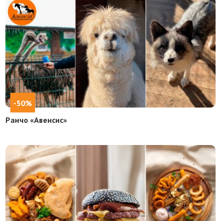
-50%
Ранчо «Авенсис»