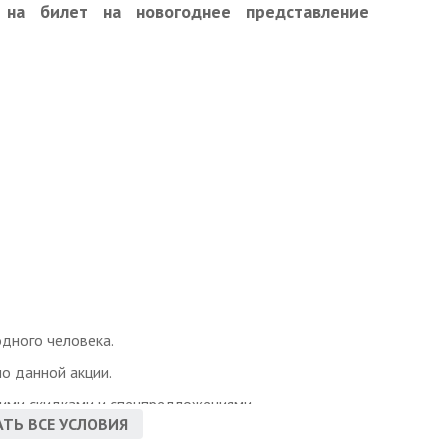
на билет на новогоднее представление
одного человека.
о данной акции.
гими скидками и спецпредложениями.
ТЬ ВСЕ УСЛОВИЯ
ъявить неиспользованный ранее купон с уникальным