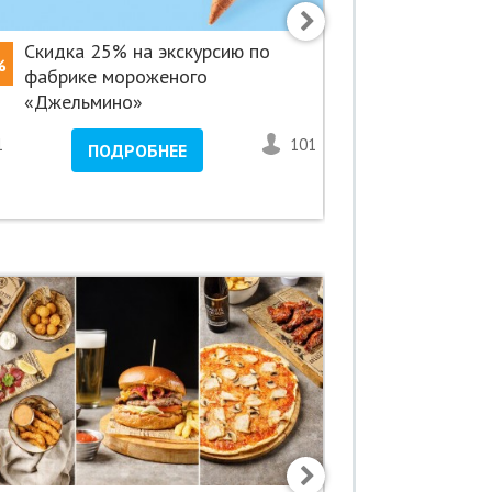
Cкидка 25% на экскурсию по
Скидка 5
%
-50%
фабрике мороженого
нового «М
«Джельмино»
Невском! 
1
101
<1
ПОДРОБНЕЕ
ПО
Невский