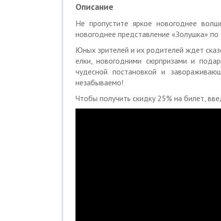
номером на экране телефона или в рас
Описание
Обязательна предварительная запись п
Не пропустите яркое новогоднее волш
новогоднее представление «Золушка» по
Время работы:ежедневно: с 10:00 до 2
Юных зрителей и их родителей ждет сказ
«МегаКупон» не несет ответственнос
елки, новогодними сюрпризами и подар
мероприятий.
чудесной постановкой и завораживающ
Услуги (товары) предоставляются Коз
незабываемо!
Чтобы получить скидку 25% на билет, в