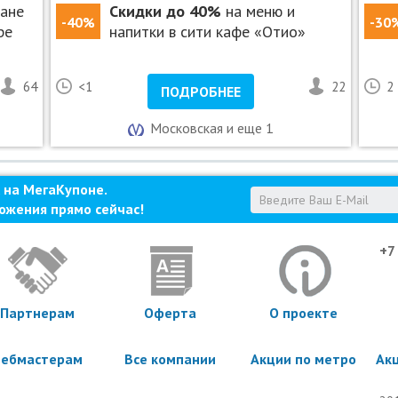
ране
Скидки до 40%
на меню и
-40%
-30
ре
напитки в сити кафе «Отио»
64
<1
22
2
ПОДРОБНЕЕ
Московская и еще 1
 на МегаКупоне.
ожения прямо сейчас!
+7
Партнерам
Оферта
О проекте
ебмастерам
Все компании
Акции по метро
Ак