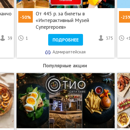
ранчо
От 445 р. за билеты в
-50%
-25
«Интерактивный Музей
Супергероев»
39
1
375
<
ПОДРОБНЕЕ
Адмиралтейская
Популярные акции