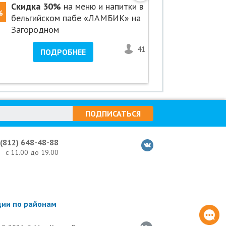
Скидка 30%
на меню и напитки в
Скидка 5
%
-50%
бельгийском пабе «ЛАМБИК» на
«Авенсис
Загородном
41
1
ПОДРОБНЕЕ
ПО
ПОДПИСАТЬСЯ
 (812) 648-48-88
с 11.00 до 19.00
ции по районам