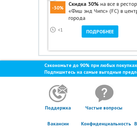
ресторане
Скидка 30%
на все в ресто
-30%
ности» в
«Фиш энд Чипс» (FC) в цент
у
города
25
<1
НЕЕ
ПОДРОБНЕЕ
Сэкономьте до 90% при любых покупках
Подпишитесь на самые выгодные предл
Поддержка
Частые вопросы
Вакансии
Конфиденциальность
В