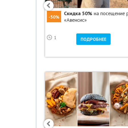
осещение «Парка
Скидка 50%
на посещение 
-50%
«Гранд Каньон»
«Авенсис»
23
1
НЕЕ
ПОДРОБНЕЕ