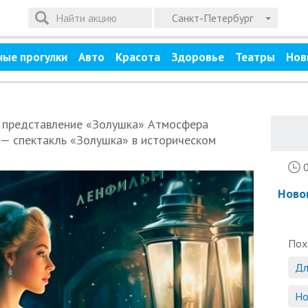
Санкт-Петербург
ные прогулки
Авто
Красота
Здоровье
Театры
Нов
е представление «Золушка» Атмосфера
 — спектакль «Золушка» в историческом
Ново
Пох
Дл
Но