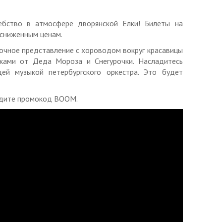
печатанном виде.
о телефону.
ебство в атмосфере дворянской Елки! Билеты на
 сниженным ценам.
1:00.
очное представление с хороводом вокруг красавицы
ти за отмену, перенос и изменение даты/времени
ками от Деда Мороза и Снегурочки. Насладитесь
ей музыкой петербургского оркестра. Это будет
лов Алексей Викторович, ОГРНИП
305470311600015
ведите промокод BOOM.