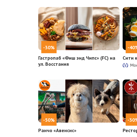
-30%
-40
Гастропаб «Фиш энд Чипс» (FC) на
Сити 
ул. Восстания
Мос
-50%
-30
Ранчо «Авенсис»
Ресто