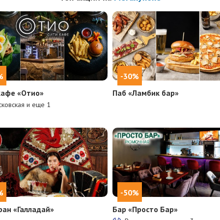
%
-30%
кафе «Отио»
Паб «Ламбик бар»
ковская и еще
1
%
-50%
ран «Галладай»
Бар «Просто Бар»