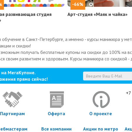
%
-66%
ая развивающая студия
Арт-студия «Маяк и чайка»
»
обучение в Санкт-Петербурге, а именно - курсы маникюра у мет
акции и скидки!
озможным получать бесплатные купоны на скидки до 100% на все
ься своим развитием и здоровьем. Курсы маникюра со скидкой - 
 на МегаКупоне.
ожения прямо сейчас!
+7
Партнерам
Оферта
О проекте
ебмастерам
Все компании
Акции по метро
Ак