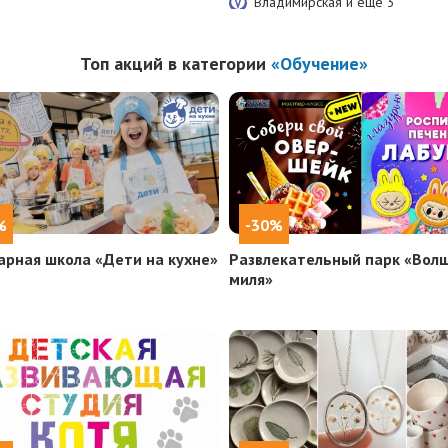
Владимирская и еще
3
Топ акций в категории
«Обучение»
%
-30%
арная школа «Дети на кухне»
Развлекательный парк «Вол
миля»