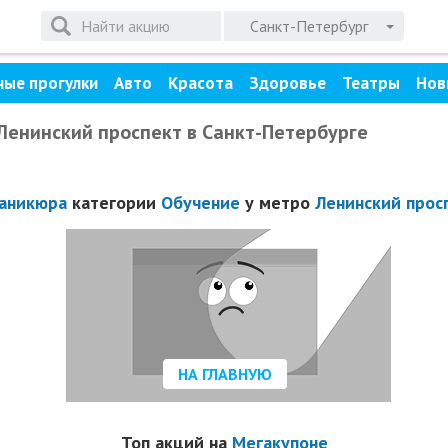
Санкт-Петербург
ные прогулки
Авто
Красота
Здоровье
Театры
Нов
Ленинский проспект в Санкт-Петербурге
аникюра
категории
Обучение
у метро
Ленинский прос
НА ГЛАВНУЮ
Топ акций на
Мегакупоне