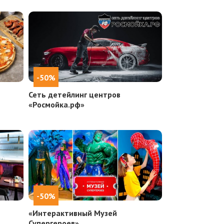
-50%
Сеть детейлинг центров
«Росмойка.рф»
-50%
«Интерактивный Музей
Супергероев»