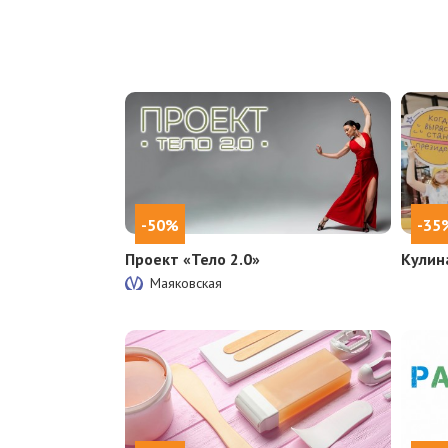
-50%
-35
Проект «Тело 2.0»
Кулин
Маяковская