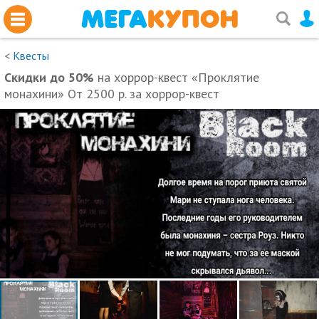
<
Квесты
Скидки до 50%
на хоррор-квест «Проклятие
монахини» От 2500 р. за хоррор-квест