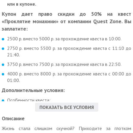
или в купоне.
Купон дает право скидки до 50% на квест
«Проклятие монахини» от компании Quest Zone. Вы
заплатите:
2500 р. вместо 5000 р. за прохождение квеста в 10:00.
2750 р. вместо 5500 р. за прохождение квеста с 11:10 до
21:40.
3750 р. вместо 7500 р. за прохождение квеста в 22:50.
4000 р. вместо 8000 р. за прохождение квеста с 00:00 до
01:00.
Дополнительные условия:
Особенности квеста:
— более 80 кв. м игрового пространства;
ПОКАЗАТЬ ВСЕ УСЛОВИЯ
— различные сюжетные линии;
Описание
— живые персонажи;
— жуткие локации;
Жизнь стала слишком скучной? Приходите за глотком
— длительность квеста — 1 час.