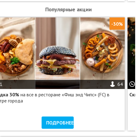
Популярные акции
-30%
1
64
идка 30%
на все в ресторане «Фиш энд Чипс» (FC) в
Ск
тре города
ПОДРОБНЕЕ