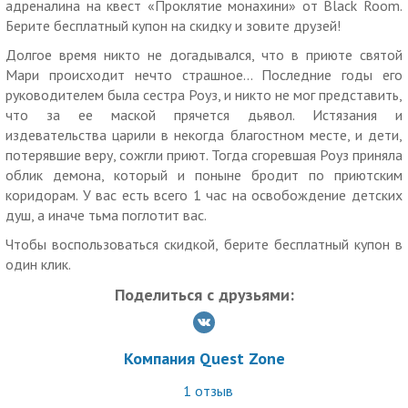
адреналина на квест «Проклятие монахини» от Black Room.
Берите бесплатный купон на скидку и зовите друзей!
Для прохождения доступно две версии:
— «Лайт» (14+) — минимальный контакт с персонажами,
Долгое время никто не догадывался, что в приюте святой
отсутствие неприятных ощущений;
Мари происходит нечто страшное... Последние годы его
— «Медиум» (16+) — больше проявления внимания от
руководителем была сестра Роуз, и никто не мог представить,
персонажей, плотный контакт, болезненные ощущения
что за ее маской прячется дьявол. Истязания и
маловероятны.
издевательства царили в некогда благостном месте, и дети,
потерявшие веру, сожгли приют. Тогда сгоревшая Роуз приняла
Стоимость указана за игру для команды от 2 до 4 человек.
облик демона, который и поныне бродит по приютским
Дополнительно оплачивается (по желанию):
коридорам. У вас есть всего 1 час на освобождение детских
— участие пятого и шестого игроков — 1000 р. с человека;
душ, а иначе тьма поглотит вас.
— участие актера — 500 р.
Чтобы воспользоваться скидкой, берите бесплатный купон в
Необходима предварительная запись по телефону или в
один клик.
WhatsApp.
Поделиться с друзьями:
Отмена записи рекомендована не позднее, чем за 12
часов.
Как работает купон:
Компания Quest Zone
Действие купона распространяется на одного человека.
1
отзыв