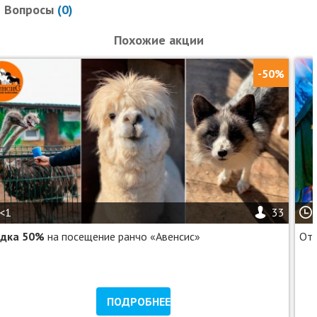
Вопросы
(
0
)
Похожие акции
-50%
<1
33
идка 50%
на посещение ранчо «Авенсис»
От 
ПОДРОБНЕЕ