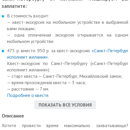
заплатите:
В стоимость входит:
— квест-экскурсия на мобильном устройстве в выбранной
вами локации;
— одна оплаченная экскурсия открывается на одном
мобильном устройстве.
475 р. вместо 950 р. за квест-экскурсию
«Санкт-Петербург
исполняет желания»
.
Квест-экскурсия по Санкт-Петербургу («Санкт-Петербург
исполняет желания»):
— старт квеста — Санкт-Петербург, Михайловский замок;
— время прохождения квеста — 3 часа;
— расстояние — 7 км.
Подробнее о квесте
.
475 р. вместо 950 р. за квест-экскурсию
«Цифровая
ПОКАЗАТЬ ВСЕ УСЛОВИЯ
крепость»
.
Описание
Квест-экскурсия по Санкт-Петербургу («Цифровая
крепость»):
Хотите провести время максимально захватывающе?