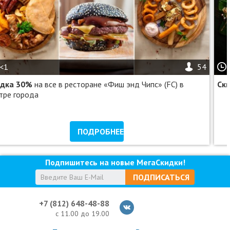
Услуги (товары) предоставляются ООО «Пешкарус», ОГРН
1217800059102
<1
54
идка 30%
на все в ресторане «Фиш энд Чипс» (FC) в
Ск
тре города
ПОДРОБНЕЕ
Подпишитесь на новые МегаСкидки!
ПОДПИСАТЬСЯ
+7 (812) 648-48-88
с 11.00 до 19.00