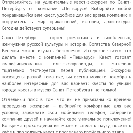
— старт квеста — Санкт-Петербург, Иоанновский мост
Отправляйтесь на удивительные квест-экскурсии по Санкт-
Петропавловской крепости (координаты: 59.952340,
Петербургу от компании «Пешкарус»! Выбирайте любой
30.322516);
понравившийся вам квест, удобное для вас время, компанию и
— время прохождения квеста — 1,5 ч;
погрузитесь в мир приключений, истории, архитектуры.
— расстояние — 1 км.
Сегодня действуют суперцены!
Подробнее о квесте
.
Санкт-Петербург — город романтиков и влюбленных,
475 р. вместо 950 р. за квест-экскурсию
«Средневековое
жемчужина русской культуры и истории. Богатства Северной
очарование Выборга»
.
Венеции можно изучать бесконечно. Интереснее всего это
Квест-экскурсия по Выборгу («Средневековое очарование
делать вместе с компанией «Пешкарус». Квест готовят
Выборга»):
квалифицированные гиды-экскурсоводы, и материал
— старт квеста — Выборг, Рыночная площадь (координаты:
тщательно тестируется перед публикацией. Экскурсии
60.713608, 28.738391);
посвящены разной тематике, вы всегда можете подобрать
— продолжительность — 1 ч 30 мин.;
наиболее интересный для вас вариант: квесты по улицам
— расстояние — 2 км.
города, квесты в музеях Санкт-Петербурга и не только!
Подробнее о квесте
.
Отдельный плюс в том, что вы не привязаны ко времени
475 р. вместо 950 р. за квест-экскурсию
«Кронштадтский
проведения экскурсии — выбирайте комфортные для вас
рейд»
.
условия, заряжайте свой мобильный телефон, собирайте
Квест-экскурсия по Кронштадту («Кронштадтский рейд»):
компанию друзей и начинайте свое уникальное приключение!
— начало — Кронштадт, Андреевский сад (координаты:
Во время прохождения вы можете сделать паузу, посетить
59.995471, 29.765928);
кафе и продолжить квест с последнего пройденного этапа.