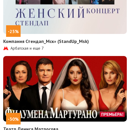
-25%
Компания Стендап_Мск» (StandUp_Msk)
Арбатская и еще
7
-30%
Театр Дениса Матросова