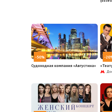
(Estet
-50%
-20
Судоходная компания «Августина»
«Теат
Дос