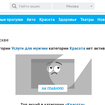
Москва
ные прогулки
Авто
Красота
Здоровье
Театры
Нов
скве
егории
Услуги для мужчин
категории
Красота
нет актив
НА ГЛАВНУЮ
Топ акций в категории
«Красота»