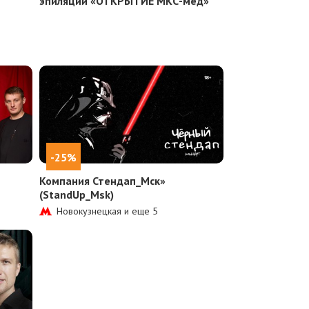
эпиляции «ОТКРЫТИЕ МКС-мед»
-25%
Компания Стендап_Мск»
(StandUp_Msk)
Новокузнецкая и еще
5