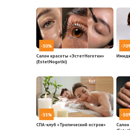
-50%
-70
Салон красоты «ЭстетНоготки»
Имидж
(EstetNogotki)
-35%
-50
СПА-клуб «Тропический остров»
Салон