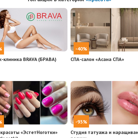
%
-40%
-клиника BRAVA (БРАВА)
СПА-салон «Асана СПА»
%
-93%
 красоты «ЭстетНоготки»
Студия татуажа и наращива