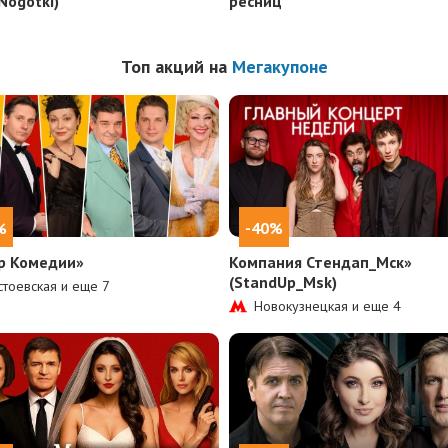
Nogotki)
ресниц
Топ акций на
Мегакупоне
%
-40%
р Комедии»
Компания Стендап_Мск»
(StandUp_Msk)
тоевская и еще
7
Новокузнецкая и еще
4