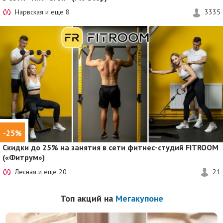
Нарвская и еще
8
3335
-25%
Скидки до 25%
на занятия в сети фитнес-студий FITROOM
(«Фитрум»)
Лесная и еще
20
21
Топ акций на
Мегакупоне