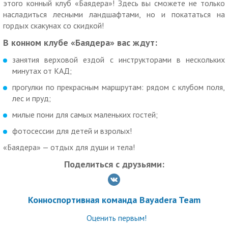
этого конный клуб «Баядера»! Здесь вы сможете не только
*При посещении конного клуба 4-х взрослых — ребенок
насладиться лесными ландшафтами, но и покататься на
катается бесплатно.
гордых скакунах со скидкой!
900 р. вместо 1300 р. за первое занятие по верховой езде.
В конном клубе «Баядера» вас ждут:
3500 р. вместо 4200 р. за абонемент на 4 занятия по
занятия верховой ездой с инструкторами в нескольких
верховой езде.
минутах от КАД;
650 р. вместо 1500 р. за аренду лошади для фотосессии.
прогулки по прекрасным маршрутам: рядом с клубом поля,
В теплую погоду можно искупаться с лошадьми и провести
лес и пруд;
фотосессию на свою аппаратуру:
милые пони для самых маленьких гостей;
610 р. вместо 1300 р. для одного за 30 мин. купания с
лошадью + фотосессия;
фотосессии для детей и взролых!
1050 р. вместо 2600 р. для двоих за 30 мин. купания с
«Баядера» — отдых для души и тела!
лошадью + фотосессия.
Поделиться с друзьями:
90 р. за круг катания на лошади или пони для детей на
манеже.
Дополнительные условия:
Конноспортивная команда Bayadera Team
Для уверенных всадников активная прогулка шаг-рысь-
Оценить первым!
голоп — доплата 300 р.