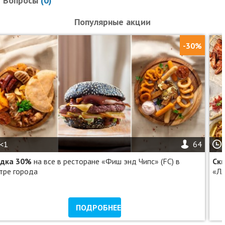
Вопросы
(
0
)
Популярные акции
-30%
<1
64
идка 30%
на все в ресторане «Фиш энд Чипс» (FC) в
Ск
тре города
«Л
ПОДРОБНЕЕ