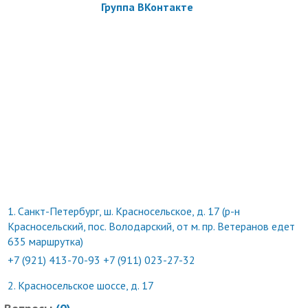
Группа ВКонтакте
Для детей до 16 лет доплата за индивидуального
инструктора — 300 р.
Как работает купон:
Действие купона распространяется на одного человека.
Вы можете взять не более 10 купонов по данной акции.
Скидка по купону не суммируется с другими скидками и
спецпредложениями.
Для получения скидки необходимо предъявить
неиспользованный ранее купон в распечатанном виде
Обязательна предварительная запись по телефонам.
1.
Санкт-Петербург, ш. Красносельское, д. 17 (р-н
Время работы: ежедневнос 10:00 до 22:00 (до последнего
Красносельский, пос. Володарский, от м. пр. Ветеранов едет
клиента).
635 маршрутка)
Услуги (товары) предоставляются ИП Сапегин Дмитрий
+7 (921) 413-70-93
+7 (911) 023-27-32
Андреевич, ОГРНИП 317784700236208.
2.
Красносельское шоссе, д. 17