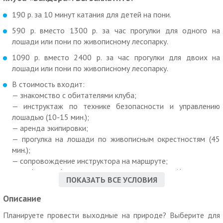
190 р. за 10 минут катания для детей на пони.
590 р. вместо 1300 р. за час прогулки для одного на
лошади или пони по живописному лесопарку.
1090 р. вместо 2400 р. за час прогулки для двоих на
лошади или пони по живописному лесопарку.
В стоимость входит:
— знакомство с обитателями клуба;
— инструктаж по технике безопасности и управлению
лошадью (10-15 мин.);
— аренда экипировки;
— прогулка на лошади по живописным окрестностям (45
мин.);
— сопровождение инструктора на маршруте;
— фотографирование с животными (фотосъемка
ПОКАЗАТЬ ВСЕ УСЛОВИЯ
осуществляется на ваш фотоаппарат);
— чашка горячего чая;
Описание
— по желанию можно принести угощение для лошадей:
Планируете провести выходные на природе? Выберите для
морковь, сахар, яблоки, либо приобрести в клубе.