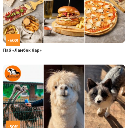
-30%
Паб «Ламбик бар»
-50%