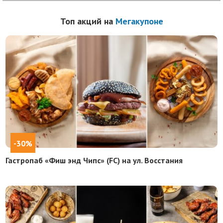
Топ акций на
Мегакупоне
-30%
Гастропаб «Фиш энд Чипс» (FC) на ул. Восстания