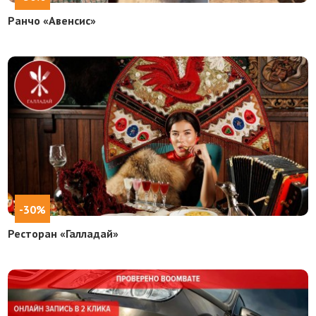
Ранчо «Авенсис»
-30%
Ресторан «Галладай»