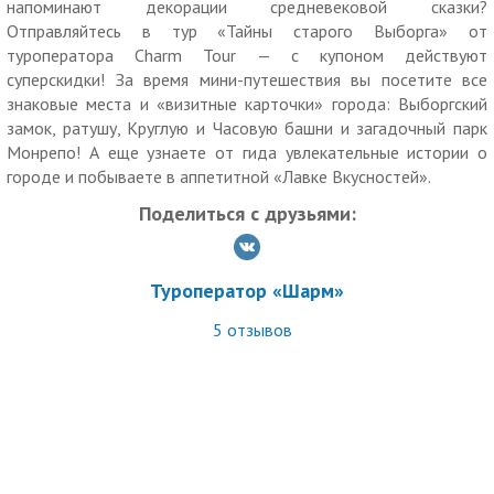
напоминают декорации средневековой сказки?
Отправляйтесь в тур «Тайны старого Выборга» от
— 8 главных достопримечательностей Выборга, все его
туроператора Charm Tour — с купоном действуют
«визитные карточки», включая Выборгский замок, ратушу,
суперскидки! За время мини-путешествия вы посетите все
Круглую и Часовую башни и загадочный парк Монрепо;
знаковые места и «визитные карточки» города: Выборгский
— отличные фото! Выборг — город, похожий на рыцарскую
замок, ратушу, Круглую и Часовую башни и загадочный парк
сказку. Он необычайно фотогеничен, вы вернетесь с
Монрепо! А еще узнаете от гида увлекательные истории о
гигабайтами атмосферных снимков!
городе и побываете в аппетитной «Лавке Вкусностей».
— есть возможность заглянуть в антуражную «Лавку
Вкусностей».
Поделиться с друзьями:
Оплачивается дополнительно (по желанию):
— обед в ресторане — 600 р. (в новогодние праздники 700
Туроператор «Шарм»
р.);
— вход на Замковый остров — 100 р.;
5
отзывов
— экскурсия в библиотеке Алвара Аалто — 150 р.;
— посещение Музея шоколада (в зависимости от
количества желающих): от 2 до 5 человек — 550 р./чел.; от
6 до 14 человек — 250 р./чел.; от 15 человек — 150 р./чел.;
— билет в парк Монрепо — 300 р./взрослые, 150 р./
пенсионеры и лица от 16 до 18 лет;