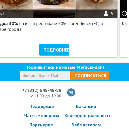
Обязательна предварительная запись по телефону.
Время работы: ежедневно: с 09:00 до 22:00.
<1
64
Услуги (товары) предоставляются ООО «КС РЕСУРС», ОГРН
идка 30%
на все в ресторане «Фиш энд Чипс» (FC) в
Ск
1167847445380
тре города
ПОДРОБНЕЕ
Подпишитесь на новые МегаСкидки!
ПОДПИСАТЬСЯ
+7 (812) 648-48-88
с 11.00 до 19.00
Поддержка
Вакансии
Частые вопросы
Конфиденциальность
Партнерам
Вебмастерам