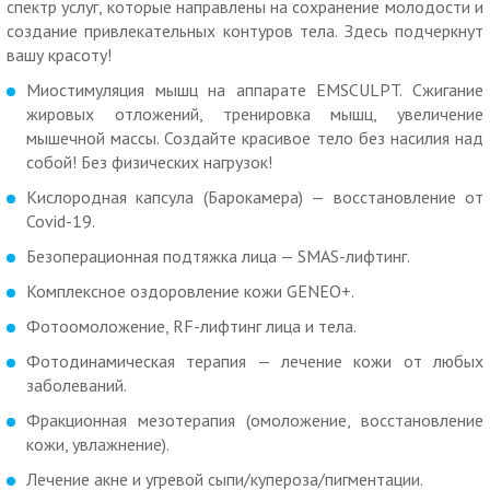
спектр услуг, которые направлены на сохранение молодости и
30 мин.
создание привлекательных контуров тела. Здесь подчеркнут
вашу красоту!
1100 р. вместо 2200 р. за процедуру
кислородной капсулы
,
60 мин.
Миостимуляция мышц на аппарате EMSCULPT. Сжигание
Посмотреть описание.
жировых отложений, тренировка мышц, увеличение
мышечной массы. Создайте красивое тело без насилия над
Скидка 50% на безоперационную липосакцию:
собой! Без физических нагрузок!
криолиполиз, лазерный липолиз, кавитацию:
Кислородная капсула (Барокамера) — восстановление от
Криолиполиз - одновременно можно поставить 4 насадки
Covid-19.
за сеанс, сеанс длится 60 мин.
Безоперационная подтяжка лица — SMAS-лифтинг.
Посмотреть описание
.
Комплексное оздоровление кожи GENEO+.
1500 р. вместо 3000 р. за криолиполиз (1 насадка).
Фотоомоложение, RF-лифтинг лица и тела.
2000 р. вместо 5000 р. за криолиполиз (2 насадки, парные
Фотодинамическая терапия — лечение кожи от любых
зоны).
заболеваний.
3000 р. вместо 6000 р. за криолиполиз (3 насадки).
Фракционная мезотерапия (омоложение, восстановление
4000 р. вместо 8000 р. за криолиполиз (4 насадки).
кожи, увлажнение).
Лазерный липолиз - минус 3 см за сеанс, сеанс
Лечение акне и угревой сыпи/купероза/пигментации.