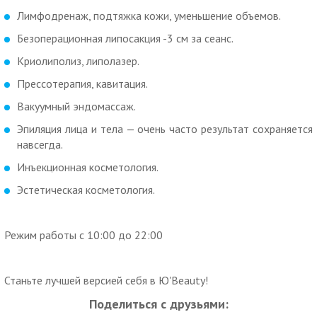
длится 30 мин. Кавитация - 2 зоны - 40 мин.:
Лимфодренаж, подтяжка кожи, уменьшение объемов.
Посмотреть описание процедуры: лазерный липолиз.
Безоперационная липосакция -3 см за сеанс.
1400 р. вместо 2400 р. за лазерный липолиз, 8 зон.
Криолиполиз, липолазер.
2200 р. вместо 4000 р. за лазерный липолиз, 16 зон.
Прессотерапия, кавитация.
Посмотреть описание процедуры: кавитация.
Вакуумный эндомассаж.
1300 р. вместо 2400 р. за кавитацию, 2 зоны (40 мин.).
Эпиляция лица и тела — очень часто результат сохраняется
Скидка до 50% на вакуумный эндомассаж (LPG), RF-
навсегда.
лифтинг тела, озонотерапия (лимфодренаж,
Инъекционная косметология.
подтяжка кожи, уменьшение объемов):
Эстетическая косметология.
1300 р. вместо 2300 р. за
вакуумный эндомассаж (LPG), 30
мин.
Режим работы с 10:00 до 22:00
1600 р. вместо 3200 р. за
вакуумный эндомассаж (LPG), 50
мин.
Станьте лучшей версией себя в Ю'Beauty!
1400 р. вместо 2400 р. за RF-лифтинг тела.
Посмотреть описание
.
Поделиться с друзьями: