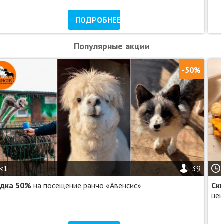
ПОДРОБНЕЕ
Популярные акции
-50%
<1
39
идка 50%
на посещение ранчо «Авенсис»
Ск
цен