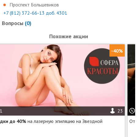
Услуги (товары) предоставляются ООО «ЭВЕРЕСТ», ОГРН
Проспект Большевиков
1194704026637
+7 (812) 372-66-13 доб. 4301
Вопросы
(
0
)
Похожие акции
-40%
1
23
дки до 40%
на лазерную эпиляцию на Звездной
От 