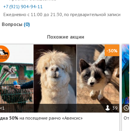
+7 (921) 904-94-11
Ежедневно с 11:00 до 21:30, по предварительной записи
Вопросы
(
0
)
Похожие акции
-50%
<1
39
идка 50%
на посещение ранчо «Авенсис»
От 