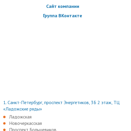
Информацию по условиям акции можно уточнить по
Сайт компании
телефону компании: +7 (921) 904-94-11
Группа ВКонтакте
1.
Санкт-Петербург, проспект Энергетиков, 3Б 2 этаж, ТЦ
«Ладожские ряды»
Ладожская
Новочеркасская
Проспект Большевиков