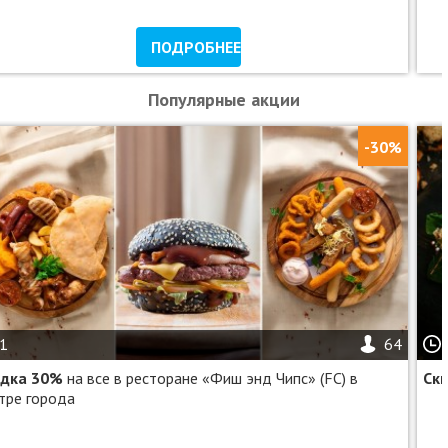
ПОДРОБНЕЕ
Популярные акции
-30%
1
64
идка 30%
на все в ресторане «Фиш энд Чипс» (FC) в
Ск
тре города