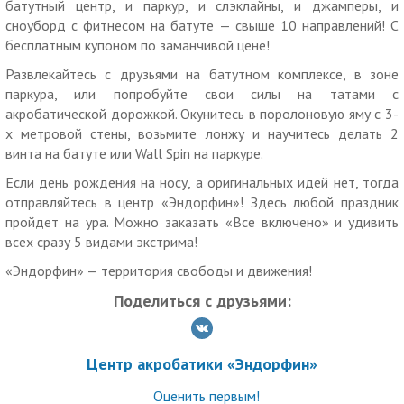
батутный центр, и паркур, и слэклайны, и джамперы, и
зоне отдыха центра)
сноуборд с фитнесом на батуте — свыше 10 направлений! С
Дети от 15 до 18 лет допускаются к прыжкам с
бесплатным купоном по заманчивой цене!
письменного соглашения родителей (образец можно взять в
Развлекайтесь с друзьями на батутном комплексе, в зоне
центре)
паркура, или попробуйте свои силы на татами с
Внимание!
Купон — первоначальный взнос от общей
акробатической дорожкой. Окунитесь в поролоновую яму с 3-
стоимости. Оставшуюся стоимость необходимо доплатить
х метровой стены, возьмите лонжу и научитесь делать 2
на месте
винта на батуте или Wall Spin на паркуре.
Купон действует на одного человека
Если день рождения на носу, а оригинальных идей нет, тогда
отправляйтесь в центр «Эндорфин»! Здесь любой праздник
Можно купить неограниченное количество купонов
пройдет на ура. Можно заказать «Все включено» и удивить
Каждым купоном можно воспользоваться только один раз
всех сразу 5 видами экстрима!
Запишитесь по телефону +7 (921) 904-94-11 или
«Эндорфин» — территория свободы и движения!
WhatsApp, сообщите номер купона
Поделиться с друзьями:
Предъявите распечатанный или электронный купон на
месте
Центр акробатики «Эндорфин»
Скидка не суммируется с другими спецпредложениями
компании
Оценить первым!