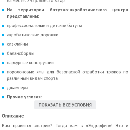
на месте: 295р. вместо 850р.
На территории батутно-акробатического центра
представлены:
профессиональные и детские батуты
акробатические дорожки
слэклайны
балансборды
паркурные конструкции
поролоновые ямы для безопасной отработки трюков по
различным видам спорта
джамперы
Прочие условия:
ПОКАЗАТЬ ВСЕ УСЛОВИЯ
С собой необходимо взять спортивную одежду и сменную
обувь
Описание
Дети до 14 лет допускаются к прыжкам только в
Вам нравится экстрим? Тогда вам в «Эндорфин»! Это и
сопровождении взрослых (взрослый может находиться в