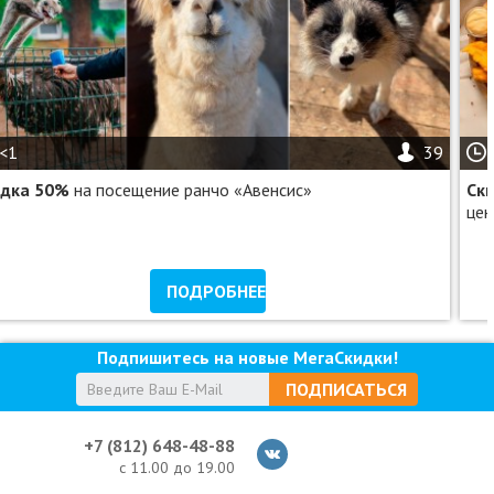
<1
39
идка 50%
на посещение ранчо «Авенсис»
Ск
цен
ПОДРОБНЕЕ
Подпишитесь на новые МегаСкидки!
ПОДПИСАТЬСЯ
+7 (812) 648-48-88
с 11.00 до 19.00