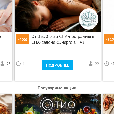
лечения;
;
етовой пломбой.
е
От 3350 р. за СПА-программы в
-40%
-81
уба.
СПА-салоне «Энерго СПА»
енного зуба.
уба.
25
2
22
<
ПОДРОБНЕЕ
молочных зубов.
ба.
Популярные акции
а.
а.