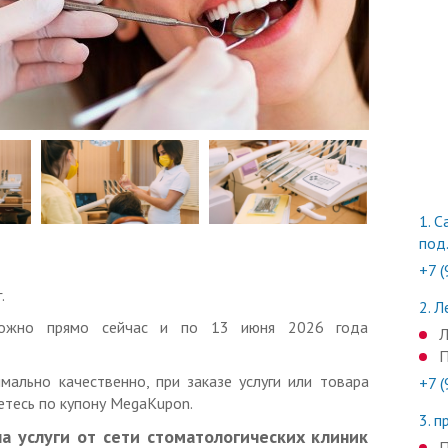
1.
Са
под.
+7 
.
2.
Ле
 можно прямо сейчас и по 13 июня 2026 года
Л
П
мально качественно, при заказе услуги или товара
+7 
тесь по купону MegaKupon.
3.
пр
а услуги от сети стоматологических клиник
П