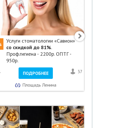
Услуги стоматологии «Савион»
Скидки д
%
-69%
со скидкой до 81%
.
коррекцию
Проф.гигиена - 2200р. ОПТГ -
Клинике»
950р.
1
37
<1
ПОДРОБНЕЕ
ПО
Площадь Ленина