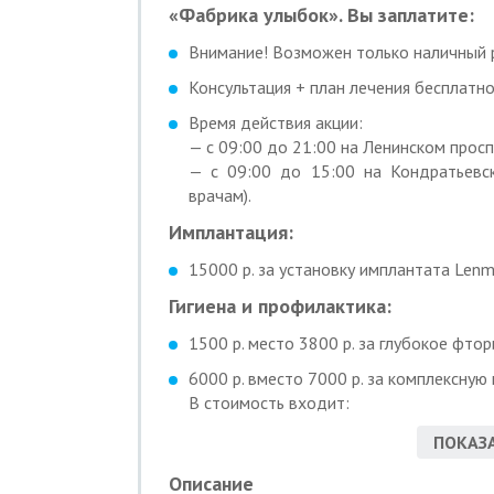
«Фабрика улыбок». Вы заплатите:
Внимание! Возможен только наличный 
Консультация + план лечения бесплатно
Время действия акции:
— с 09:00 до 21:00 на Ленинском просп
— с 09:00 до 15:00 на Кондратьевс
врачам).
Имплантация:
15000 р. за установку имплантата Lenmi
Гигиена и профилактика:
1500 р. место 3800 р. за глубокое фтор
6000 р. вместо 7000 р. за комплексную
В стоимость входит:
— осмотр-консультация врача-стоматол
ПОКАЗА
— снятие твердых зубных отложений ул
— профессиональная чистка зубов систе
Описание