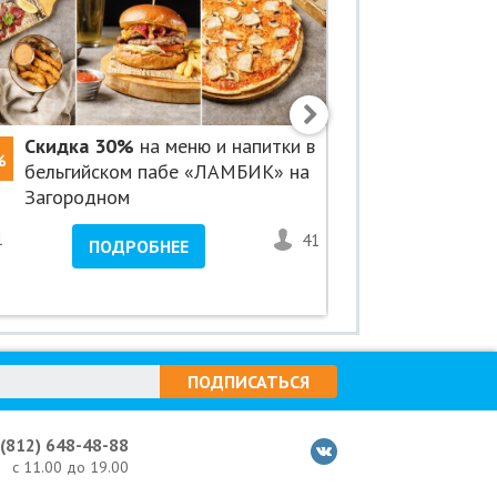
Скидка 30%
на меню и напитки в
Скидка 5
%
-50%
бельгийском пабе «ЛАМБИК» на
«Авенсис
Загородном
1
41
<1
ПОДРОБНЕЕ
ПО
ПОДПИСАТЬСЯ
 (812) 648-48-88
с 11.00 до 19.00