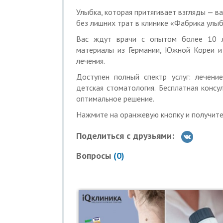
— снятие налета от курения, кофе, чая;
Улыбка, которая притягивает взгляды — в
Дополнительно оплачивать ничего не н
без лишних трат в клинике «Фабрика улыб
20000 р. за профессиональную чистку 
Вас ждут врачи с опытом более 10 л
Вайт).
материалы из Германии, Южной Кореи и
В стоимость входит:
лечения.
— осмотр-консультация врача-стоматол
— снятие твердых зубных отложений ул
Доступен полный спектр услуг: лечени
— профессиональная чистка зубов систе
детская стоматология. Бесплатная конс
— снятие налета от курения, кофе, чая;
оптимальное решение.
— полировка зубов с использованием 
Нажмите на оранжевую кнопку и получите 
— определение цвета эмали;
— отбеливание по системе Amazing White
Поделиться с друзьями:
— покрытие фторсодержащим препар
укрепления эмали);
Вопросы
(
0
)
Дополнительно оплачивать ничего не н
Лечение кариеса:
7500 р. вместо 8000 р. за лечение кари
В стоимость входит:
— осмотр-консультация стоматолога;