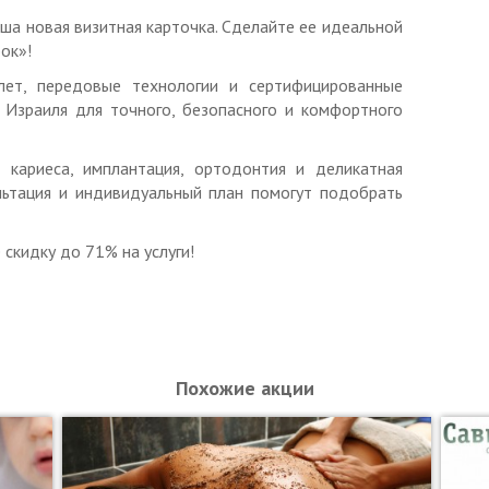
аша новая визитная карточка. Сделайте ее идеальной
ужно.
ок»!
зубов + отбеливание зубов Amazing White (Амазинг
ет, передовые технологии и сертифицированные
 Израиля для точного, безопасного и комфортного
ога;
ьтразвуком;
е кариеса, имплантация, ортодонтия и деликатная
мой Air Flow (Аир Флоу);
ультация и индивидуальный план помогут подобрать
фторсодержащих паст;
скидку до 71% на услуги!
 (Амазинг Вайт), 3 сеанса по 15 мин.;
атом (для снижения чувствительности зубов и
ужно.
Похожие акции
еса постоянного зуба, включая анестезию.