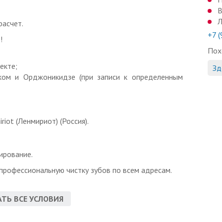
В
Л
расчет.
+7 
!
Пох
екте;
Зд
ком и Орджоникидзе (при записи к определенным
riot (Ленмириот) (Россия).
ирование.
 профессиональную чистку зубов по всем адресам.
ога;
ТЬ ВСЕ УСЛОВИЯ
ьтразвуком;
мой Air Flow (Аир Флоу);