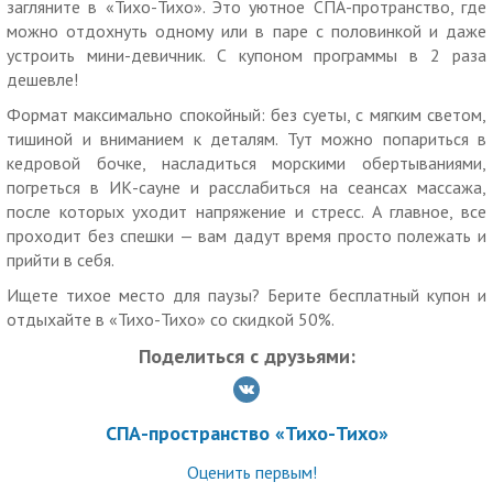
загляните в «Тихо-Тихо». Это уютное СПА-протранство, где
8100 р. вместо 16200 р. за четверых.
можно отдохнуть одному или в паре с половинкой и даже
В программу входит:
устроить мини-девичник. С купоном программы в 2 раза
— распаривание в кедровой бочке с экстрактом цветов и
дешевле!
трав, 20 мин;
— очищение кожи всего тела кремовым пилингом с
Формат максимально спокойный: без суеты, с мягким светом,
косточкой ореха, имбирем и специями, 15 мин;
тишиной и вниманием к деталям. Тут можно попариться в
— обертывание « Зеленый лес» для всего тела в
кедровой бочке, насладиться морскими обертываниями,
термоодеяле, 20-30 мин;
погреться в ИК-сауне и расслабиться на сеансах массажа,
— увлажняющая маска на лицо;
после которых уходит напряжение и стресс. А главное, все
— расслабляющий массаж тела теплым цветочным маслом;
проходит без спешки — вам дадут время просто полежать и
— бутылка вина или морса в подарок, фруктовая тарелка.
прийти в себя.
Программы для одного и пар:
Ищете тихое место для паузы? Берите бесплатный купон и
отдыхайте в «Тихо-Тихо» со скидкой 50%.
СПА-программа «Ягодный дар»:
3120 р. вместо 6240 р. за одного;
Поделиться с друзьями:
5940 р. вместо 11880 р. за двоих.
В программу входит:
— очищение кожи всего тела сахарным скрабом «Черная
СПА-пространство «Тихо-Тихо»
смородина»;
— расслабляющий массаж теплым маслом малины, 40 мин;
Оценить первым!