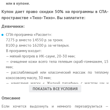
или в купоне.
Купон дает право скидки 50% на программы в СПА-
пространстве «Тихо-Тихо». Вы заплатите:
Девичники:
СПА-программа «Рассвет»:
7275 р. вместо 14550 р. за троих.
8100 р. вместо 16200 р. за четверых.
В программу входит:
— мягкий прогрев в ИК-сауне, 20-30 мин;
— очищение кожи всего тела гелевым скраб-гоммажем, 15
мин;
— расслабляющий или классический массаж по теплому
кокосовому маслу, 30 мин;
— нанесение маски « Жидкий парафин» с маслом ши и
витамином Е на стопы, 20 мин;
ПОКАЗАТЬ ВСЕ УСЛОВИЯ
— чайник ароматного чая, угощения и фруктовая тарелка.
Описание
СПА-программа «Утро в лесу»:
Если хочется выдохнуть и немного перезагрузиться —
7275 р. вместо 14550 р. за троих.