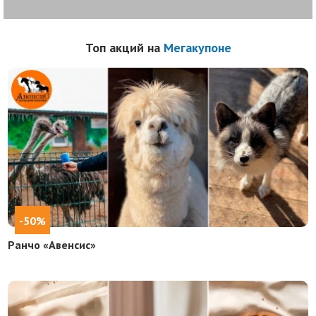
Топ акций на
Мегакупоне
-50%
Ранчо «Авенсис»