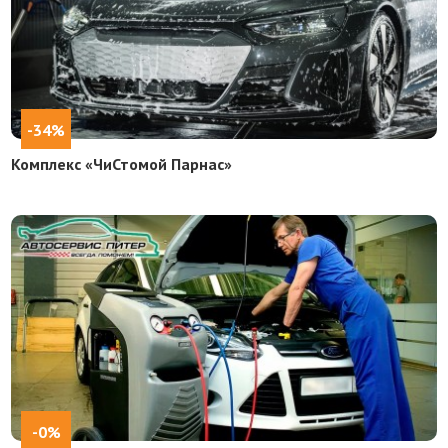
-34%
Комплекс «ЧиСтомой Парнас»
-0%