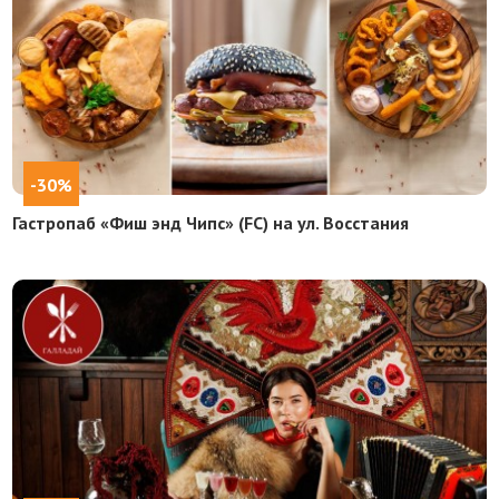
-30%
Гастропаб «Фиш энд Чипс» (FC) на ул. Восстания