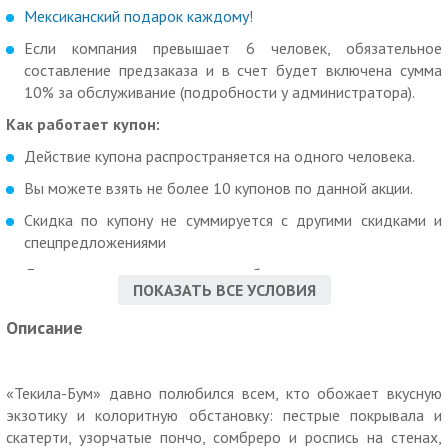
Мексиканский подарок каждому
!
Если компания превышает 6 человек, обязательное
составление предзаказа и в счет будет включена сумма
10% за обслуживание (подробности у администратора).
Как работает купон:
Действие купона распространяется на одного человека.
Вы можете взять не более 10 купонов по данной акции.
Скидка по купону не суммируется с другими скидками и
спецпредложениями
Для получения скидки необходимо предъявить в
ПОКАЗАТЬ ВСЕ УСЛОВИЯ
распечатанном виде неиспользованный ранее купон.
Описание
Обязательно предварительное бронирование стола по
тел.: +7 812 994-34-24.
Необходимо сообщать, что вы придете по акции от
«Текила-Бум» давно полюбился всем, кто обожает вкусную
Boombate.com.
экзотику и колоритную обстановку: пестрые покрывала и
Время работы: ежедневно: с 12:00 до 02:00 (кухня
скатерти, узорчатые пончо, сомбреро и роспись на стенах,