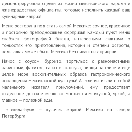
работает до 01:00).
демонстрирующая сценки из жизни мексиканского народа и
жизнерадостные официанты, готовые исполнить каждый ваш
Услуги (товары) предоставляются ООО «Север-Юг», ОГРН
кулинарный каприз!
1047855109554
Меню ресторана под стать самой Мексике: сочное, красочное
и постоянно преподносящее сюрпризы! Каждый пункт меню
снабжен фотографией блюда, интересными фактами о
тонкостях его приготовления, истории и степени остроты,
ведь какая может быть Мексика без пикантных приправ!
Начос с соусом, буррито, тортильос с разномастными
начинками, фахитос, салат из кактуса, овощи на гриле и еще
целое море восхитительных образов гастрономического
воплощения мексиканской культуры! А если вы взяли с собой
маленького искателя приключений, ему предоставят
отдельное детское меню со множеством вкусной, яркой, а
главное — полезной еды.
«Текила-Бум» — кусочек жаркой Мексики на севере
Петербурга!