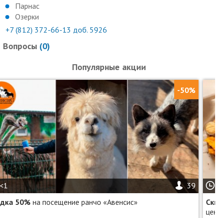
Парнас
Озерки
+7 (812) 372-66-13 доб. 5926
Вопросы
(
0
)
Популярные акции
-50%
<1
39
идка 50%
на посещение ранчо «Авенсис»
Ск
цен