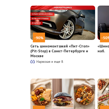
-90%
-50
Сеть шиномонтажей «Пит-Стоп»
«Шино
(Pit-Stop) в Санкт-Петербурге и
наб.
Москве
Нарвская и еще
8