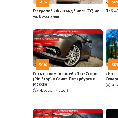
-30%
-30
Гастропаб «Фиш энд Чипс» (FC) на
Паб «
ул. Восстания
-90%
-50
Сеть шиномонтажей «Пит-Стоп»
«Инте
(Pit-Stop) в Санкт-Петербурге и
Супер
Москве
Адм
Нарвская и еще
8