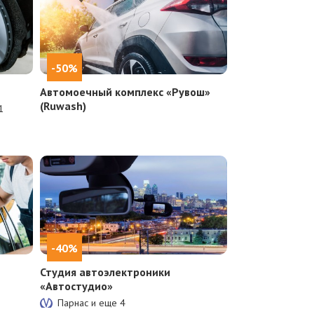
-50%
Автомоечный комплекс «Рувош»
(Ruwash)
1
-40%
Студия автоэлектроники
«Автостудио»
Парнас и еще
4