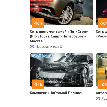
-90%
-50
Сеть шиномонтажей «Пит-Стоп»
Сеть 
(Pit-Stop) в Санкт-Петербурге и
«Росм
Москве
Нарвская и еще
8
-34%
-0
Комплекс «ЧиСтомой Парнас»
Автос
Ла