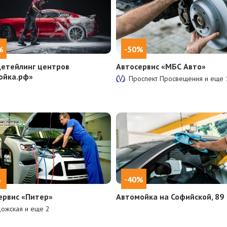
%
-50%
детейлинг центров
Автосервис «МБС Авто»
ойка.рф»
Проспект Просвещения и еще
%
-40%
ервис «Питер»
Автомойка на Софийской, 89
дожская и еще
2