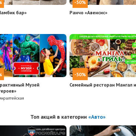
%
-50%
Ламбик бар»
Ранчо «Авенсис»
%
-50%
рактивный Музей
Семейный ресторан Мангал и
героев»
иралтейская
Топ акций в категории
«Авто»