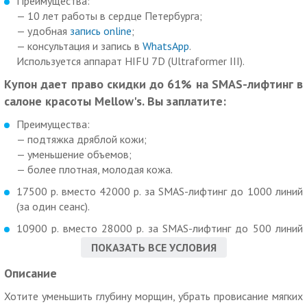
Преимущества:
— 10 лет работы в сердце Петербурга;
— удобная
запись online
;
— консультация и запись в
WhatsApp
.
Используется аппарат HIFU 7D (Ultraformer III).
Купон дает право скидки до 61% на SMAS-лифтинг в
салоне красоты Mellow's. Вы заплатите:
Преимущества:
— подтяжка дряблой кожи;
— уменьшение объемов;
— более плотная, молодая кожа.
17500 р. вместо 42000 р. за SMAS-лифтинг до 1000 линий
(за один сеанс).
10900 р. вместо 28000 р. за SMAS-лифтинг до 500 линий
(за один сеанс).
ПОКАЗАТЬ ВСЕ УСЛОВИЯ
Дополнительные условия:
Описание
SMAS-лифтинг эффективен на таких зонах, как:
Хотите уменьшить глубину морщин, убрать провисание мягких
— живот;