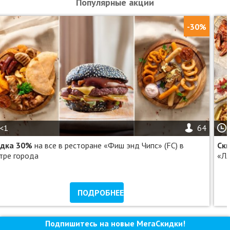
Популярные акции
-30%
<1
64
идка 30%
на все в ресторане «Фиш энд Чипс» (FC) в
Ск
тре города
«Л
ПОДРОБНЕЕ
Подпишитесь на новые МегаСкидки!