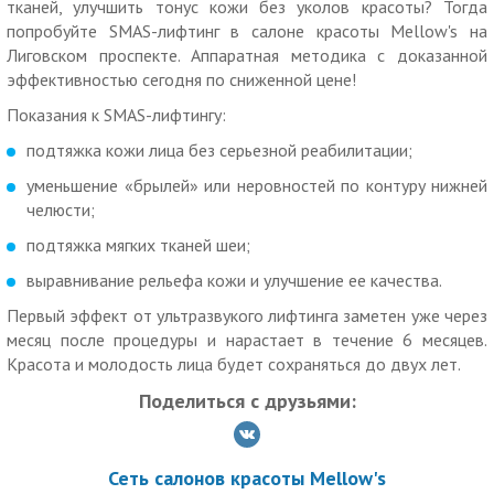
тканей, улучшить тонус кожи без уколов красоты? Тогда
— спина;
попробуйте SMAS-лифтинг в салоне красоты Mellow's на
— над коленями;
Лиговском проспекте. Аппаратная методика с доказанной
— локти;
эффективностью сегодня по сниженной цене!
— руки сзади;
Показания к SMAS-лифтингу:
— подмышечные впадины.
Результат заметен сразу и усиливается в течение 2-3
подтяжка кожи лица без серьезной реабилитации;
месяцев после процедуры.
уменьшение «брылей» или неровностей по контуру нижней
Можно воспользоваться беспроцентной рассрочкой на 10
челюсти;
месяцев.
подтяжка мягких тканей шеи;
Имеются противопоказания. Необходимо
выравнивание рельефа кожи и улучшение ее качества.
проконсультироваться со специалистом.
Первый эффект от ультразвукого лифтинга заметен уже через
Как работает купон:
месяц после процедуры и нарастает в течение 6 месяцев.
Действие купона распространяется на одного человека.
Красота и молодость лица будет сохраняться до двух лет.
Вы можете взять не более 10 купонов по данной акции.
Поделиться с друзьями:
Скидка по купону не суммируется с другими скидками и
спецпредложениями.
Сеть салонов красоты Mellow's
Для получения скидки необходимо предъявить