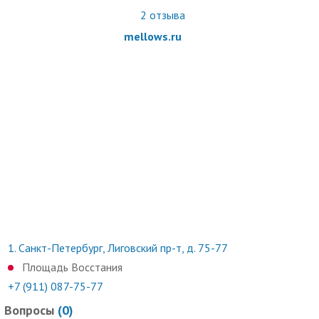
неиспользованный ранее купон с уникальным номером на
2
отзыва
экране телефона или в распечатанном виде.
mellows.ru
Обязательна предварительная запись по телефону.
Время работы: ежедневно: с 10:00 до 22:00.
Услуги (товары) предоставляются ИП Цветкова Наталья
Олеговна, ОГРНИП 316784700298095
1.
Санкт-Петербург, Лиговский пр-т, д. 75-77
Площадь Восстания
+7 (911) 087-75-77
Вопросы
(
0
)