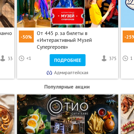
ранчо
От 445 р. за билеты в
-50%
-25
«Интерактивный Музей
Супергероев»
33
<1
375
1
ПОДРОБНЕЕ
Адмиралтейская
Популярные акции