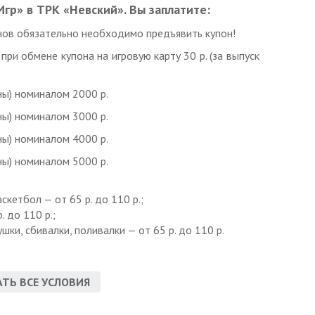
гр» в ТРК «Невский». Вы заплатите:
ов обязательно необходимо предъявить купон!
ри обмене купона на игровую карту 30 р. (за выпуск
оны) номиналом 2000 р.
оны) номиналом 3000 р.
оны) номиналом 4000 р.
оны) номиналом 5000 р.
кетбол — от 65 р. до 110 р.;
. до 110 р.;
ки, сбивалки, поливалки — от 65 р. до 110 р.
дну услугу.
ТЬ ВСЕ УСЛОВИЯ
иобретайте отдельный купон!
о данной акции.