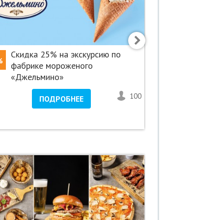
Cкидка 25% на экскурсию по
Скидка 5
%
-50%
фабрике мороженого
нового «М
«Джельмино»
Невском! 
100
1
ПОДРОБНЕЕ
ПО
Невский