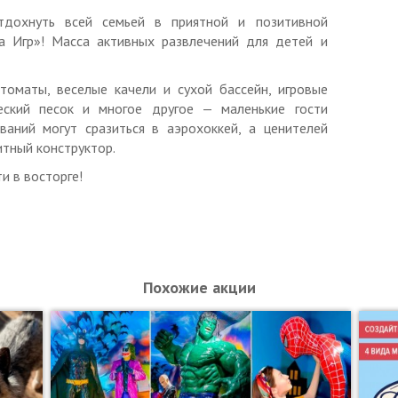
тдохнуть всей семьей в приятной и позитивной
гими скидками и спецпредложениями.
а Игр»! Масса активных развлечений для детей и
ъявить неиспользованный ранее купон с уникальным
печатанном виде.
томаты, веселые качели и сухой бассейн, игровые
2:00.
еский песок и многое другое — маленькие гости
ваний могут сразиться в аэрохоккей, а ценителей
 «Планета Игр», ОГРН 1107847140422
итный конструктор.
и в восторге!
Похожие акции