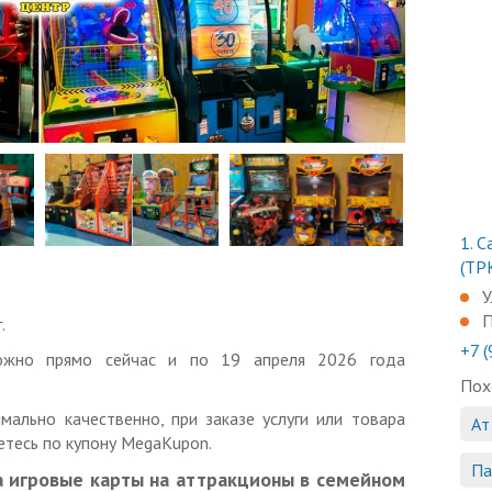
1.
С
(ТР
У
П
.
+7 
можно прямо сейчас и по 19 апреля 2026 года
Пох
мально качественно, при заказе услуги или товара
Ат
тесь по купону MegaKupon.
Па
а игровые карты на аттракционы в семейном