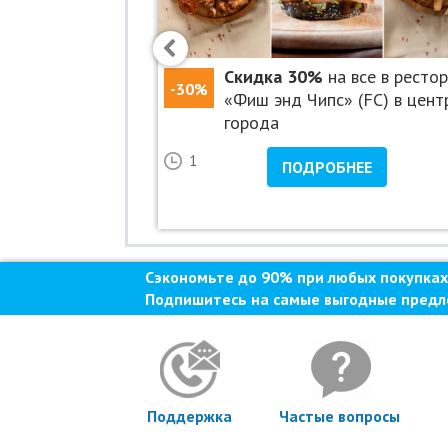
 аренду велосапа
Скидка 30%
на все в ресто
-30%
 Озерках
«Фиш энд Чипс» (FC) в цент
города
25
1
НЕЕ
ПОДРОБНЕЕ
Сэкономьте до 90% при любых покупках
Подпишитесь на самые выгодные предл
Поддержка
Частые вопросы