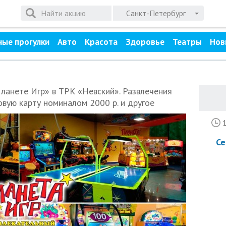
Санкт-Петербург
ные прогулки
Авто
Красота
Здоровье
Театры
Нов
ланете Игр» в ТРК «Невский». Развлечения
ровую карту номиналом 2000 р. и другое
Се