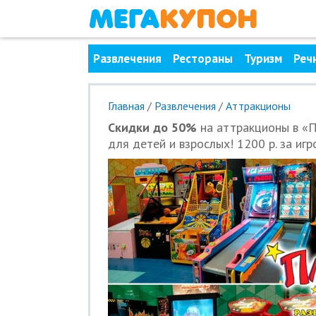
Развлечения
Рестораны
Туризм
Реч
Главная
/
Развлечения
/
Аттракционы
Скидки до 50%
на аттракционы в «П
для детей и взрослых! 1200 р. за иг