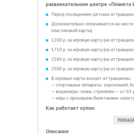
развлекательном центре «Планета И
Перед посещением детских аттракцион
Дополнительно оплачивается на месте п
пластиковой карты).
1200 р. за игровую карту (на аттракци
1710 р. за игровую карту (на аттракци
2160 р. за игровую карту (на аттракци
2500 р. за игровую карту (на аттракци
В игровые карты входят аттракционы:
— спортивные аппараты: аэрохоккей, бас
— видеоигры: гонки, стрелялки — от 65 р
— игры с призовыми билетиками: колотуш
Как работает купон:
Действие купона распространяется на о
ПОКАЗА
При приобретении нескольких карт, пр
Описание
Вы можете взять не более 10 купонов п