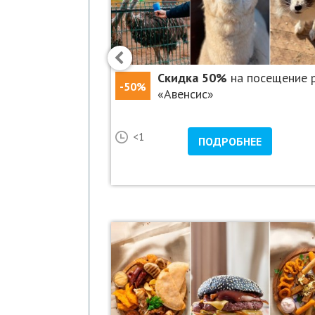
осещение «Парка
Скидка 50%
на посещение 
-50%
«Гранд Каньон»
«Авенсис»
23
<1
НЕЕ
ПОДРОБНЕЕ