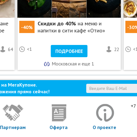
ране
Скидки до 40%
на меню и
-40%
-30
ре
напитки в сити кафе «Отио»
64
<1
22
<
ПОДРОБНЕЕ
Московская и еще 1
 на МегаКупоне.
ожения прямо сейчас!
+7
Партнерам
Оферта
О проекте