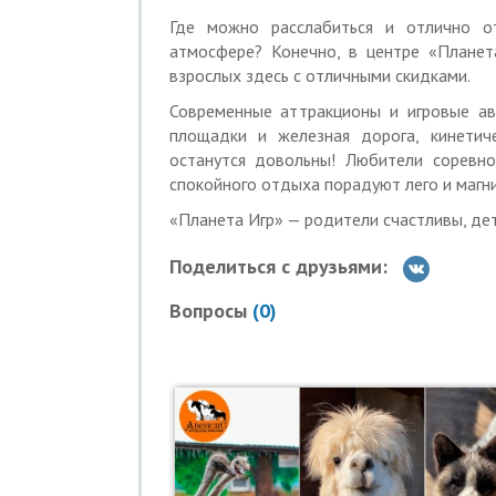
Где можно расслабиться и отлично о
Скидка по купону не суммируется с дру
атмосфере? Конечно, в центре «Планет
Для получения скидки необходимо пред
взрослых здесь с отличными скидками.
номером на экране телефона или в рас
Современные аттракционы и игровые ав
Время работы: ежедневно: с 10:00 до 2
площадки и железная дорога, кинетич
останутся довольны! Любители соревно
Услуги (товары) предоставляются ООО
спокойного отдыха порадуют лего и магн
«Планета Игр» — родители счастливы, дет
Поделиться с друзьями:
Вопросы
(
0
)