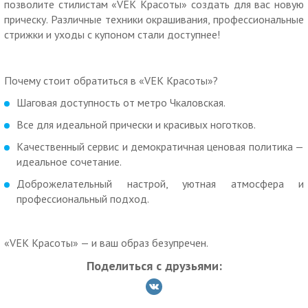
позволите стилистам «VEK Красоты» создать для вас новую
Хиты 2022 г.:
прическу. Различные техники окрашивания, профессиональные
стрижки и уходы с купоном стали доступнее!
899 р. вместо 1800 р. за любую длину волос, процедура на
выбор:
— женская модельная стрижка + мытье волос + массаж
Почему стоит обратиться в «VEK Красоты»?
головы + глубокое SPA-восстановление волос с эффектом
биоламинирования + легкая укладка;
Шаговая доступность от метро Чкаловская.
— полировка волос жгутиковым способом (обработка всех
Все для идеальной прически и красивых ноготков.
секущихся концов по всей длине волос) + мытье головы +
массаж головы + глубокое SPA-восстановление волос с
Качественный сервис и демократичная ценовая политика —
эффектом биоламинирования + легкая укладка.
идеальное сочетание.
3700 р. вместо 7500 р. за сложное окрашивание волос
Доброжелательный настрой, уютная атмосфера и
(«шатуш», «балаяж», OMBRE, airtouch) «под ключ» +
профессиональный подход.
система защиты волос + глубокое SPA-восстановление
(оздоровление волос и кожи головы) + глубокое очищение
волос + стойкая укладка волос (праздничные кудри).
«VEK Красоты» — и ваш образ безупречен.
Все материалы включены в стоимость!
Поделиться с друзьями:
Материалы: Estel Kapous, Dewal и др. премиальные
красители.
1300 р. вместо 2900 р. за SPA-окрашивание в один тон +