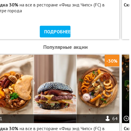
идка 30%
на все в ресторане «Фиш энд Чипс» (FC) в
Ск
тре города
ПОДРОБНЕЕ
Популярные акции
-30%
1
64
идка 30%
на все в ресторане «Фиш энд Чипс» (FC) в
Ск