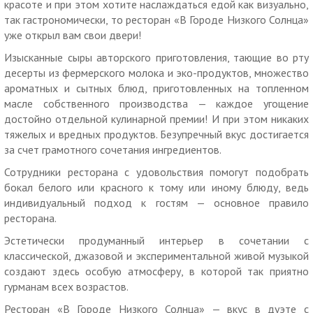
красоте и при этом хотите наслаждаться едой как визуально,
так гастрономически, то ресторан «В Городе Низкого Солнца»
Дополнительные условия:
уже открыл вам свои двери!
По купонам обслуживаются компании до 8 человек
Изысканные сыры авторского приготовления, тающие во рту
(включительно).
десерты из фермерского молока и эко-продуктов, множество
Купон не распространяется на банкетное, детское меню,
ароматных и сытных блюд, приготовленных на топленном
завтраки, бизнес-ланч и другие спецпредложения
масле собственного производства — каждое угощение
ресторана.
достойно отдельной кулинарной премии! И при этом никаких
тяжелых и вредных продуктов. Безупречный вкус достигается
Как работает купон:
за счет грамотного сочетания ингредиентов.
Действие купона распространяется на одного человека.
Сотрудники ресторана с удовольствия помогут подобрать
Вы можете взять не более 10 купонов по данной акции.
бокал белого или красного к тому или иному блюду, ведь
индивидуальный подход к гостям — основное правило
Скидка по купону не суммируется с другими скидками и
ресторана.
спецпредложениями.
Эстетически продуманный интерьер в сочетании с
Для получения скидки необходимо предъявить
классической, джазовой и экспериментальной живой музыкой
неиспользованный ранее купон с уникальным номером на
создают здесь особую атмосферу, в которой так приятно
экране телефона или в распечатанном виде.
гурманам всех возрастов.
Обязательна предварительная запись по телефону.
Ресторан «В Городе Низкого Солнца» — вкус в дуэте с