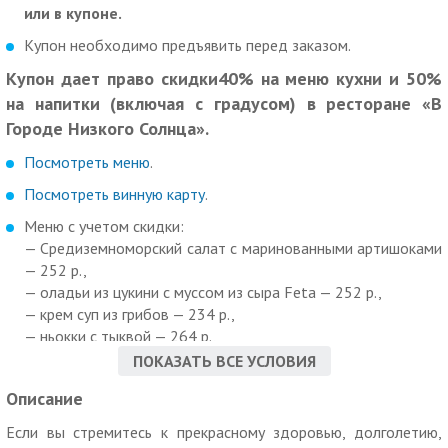
или в купоне.
Купон необходимо предъявить перед заказом.
Купон дает право скидки40% на меню кухни и 50%
на напитки (включая с градусом) в ресторане «В
Городе Низкого Солнца».
Посмотреть меню
.
Посмотреть винную карту
.
Меню с учетом скидки:
— Средиземноморский салат с маринованными артишоками
— 252 р.,
— оладьи из цукини с муссом из сыра Feta — 252 р.,
— крем суп из грибов — 234 р.,
— ньокки с тыквой — 264 р.,
— домашний жареный сыр в пряных томатах — 288 р.,
ПОКАЗАТЬ ВСЕ УСЛОВИЯ
— медовик — 174 р.,
Описание
— Мохито — 285 р.,
— пенное — от 130 р.,
Если вы стремитесь к прекрасному здоровью, долголетию,
— виноградные напитки — от 175 р.