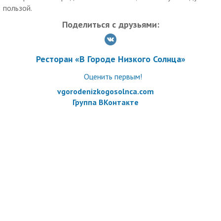
Время работы: ежедневно: с 12:00 до 23:00.
пользой.
Услуги (товары) предоставляются ООО «Солнце», ОГРН
Поделиться с друзьями:
1207800167354
Ресторан «В Городе Низкого Солнца»
Оценить первым!
vgorodenizkogosolnca.com
Группа ВКонтакте