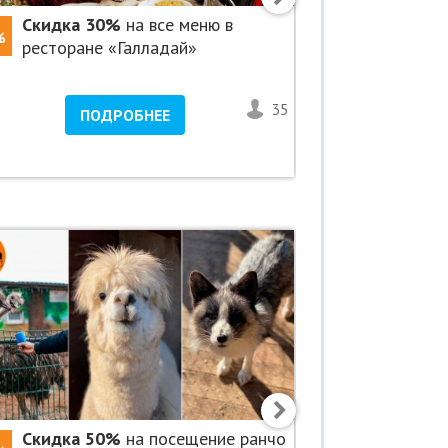
Скидка 30%
на все меню в
Скидки д
%
-50%
ресторане «Галладай»
«Мангал и
35
<1
ПОДРОБНЕЕ
ПО
Скидка 50%
на посещение ранчо
Скидка 3