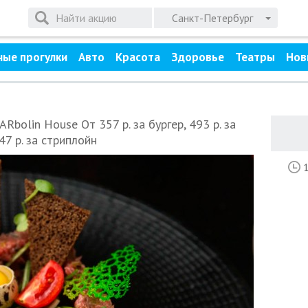
Санкт-Петербург
ные прогулки
Авто
Красота
Здоровье
Театры
Нов
Rbolin House От 357 р. за бургер, 493 р. за
47 р. за стриплойн