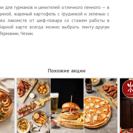
одного человека.
и для гурманов и ценителей отличного пенного — в
о данной акции.
иной, жареный картофель с грудинкой и зеленью с
гими скидками и спецпредложениями.
во лакомств от шеф-повара со стажем работы в
барной карте всегда можно выбрать пинту-другую
ъявить неиспользованный ранее купон с уникальным
Германии, Чехии.
печатанном виде.
пт-сб: с 11:00 до 02:00, вс: с 11:00 до 00:00.
ся ИП Барболин Андрей Евгеньевич, ОГРНИП
Похожие акции