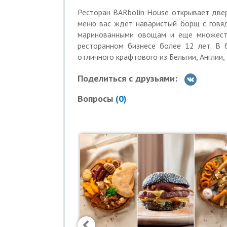
Действие купона распространяется на 
Ресторан BARbolin House открывает двер
Вы можете взять не более 10 купонов п
меню вас ждет наваристый борщ с говяд
Скидка по купону не суммируется с дру
маринованными овощам и еще множест
ресторанном бизнесе более 12 лет. В 
Для получения скидки необходимо пред
отличного крафтового из Бельгии, Англии, 
номером на экране телефона или в рас
Время работы: пн-чт: с 11:00 до 00:00, 
Поделиться с друзьями:
Услуги (товары) предоставляют
Вопросы
(
0
)
319784700008628