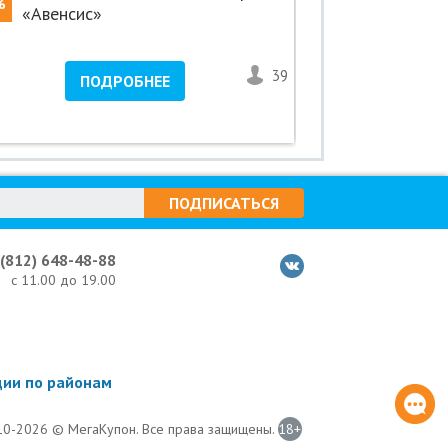
%
-30%
«Авенсис»
ресторане
39
1
ПОДРОБНЕЕ
ПО
ПОДПИСАТЬСЯ
 (812) 648-48-88
с 11.00 до 19.00
ции по районам
0-2026 © МегаКупон. Все права защищены.
18+