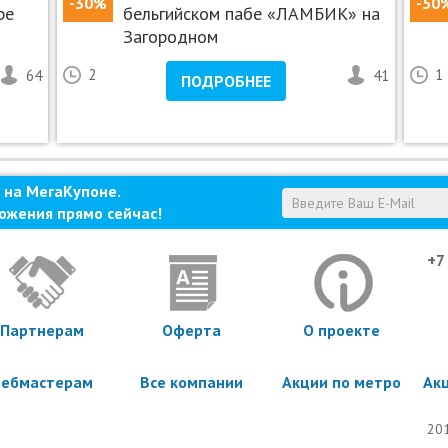
-30%
-50
ре
бельгийском пабе «ЛАМБИК» на
Загородном
64
2
41
1
ПОДРОБНЕЕ
 на МегаКупоне.
ожения прямо сейчас!
+7
Партнерам
Оферта
О проекте
ебмастерам
Все компании
Акции по метро
Ак
201