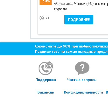
-30%
оране «Империал»
«Фиш энд Чипс» (FC) в цент
города
24
<1
НЕЕ
ПОДРОБНЕЕ
Сэкономьте до 90% при любых покупках
Подпишитесь на самые выгодные предл
Поддержка
Частые вопросы
Вакансии
Конфиденциальность
В