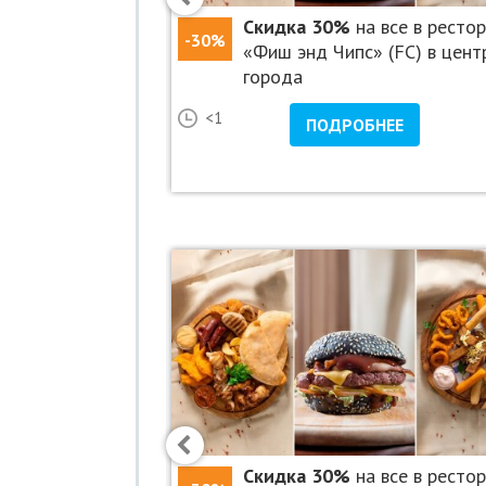
семейном
Скидка 30%
на все в ресто
-30%
тской комнатой
«Фиш энд Чипс» (FC) в цент
города
23
<1
НЕЕ
ПОДРОБНЕЕ
 все меню кухни и
Скидка 30%
на все в ресто