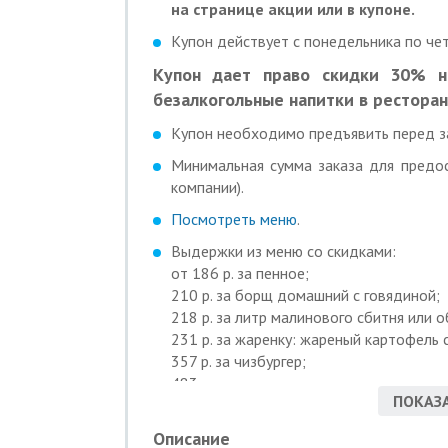
на странице акции или в купоне.
Купон действует с понедельника по чет
Купон дает право скидки 30% 
безалкогольные напитки в ресторан
Купон необходимо предъявить перед з
Минимальная сумма заказа для предос
компании).
Посмотреть меню
.
Выдержки из меню со скидками:
от 186 р. за пенное;
210 р. за борщ домашний с говядиной;
218 р. за литр малинового сбитня или о
231 р. за жаренку: жареный картофель
357 р. за чизбургер;
483 р. за пивную тарелку.
ПОКАЗА
Как работает купон:
Описание