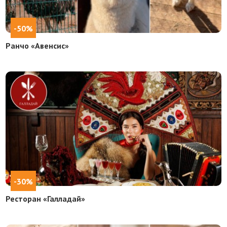
-50%
Ранчо «Авенсис»
-30%
Ресторан «Галладай»