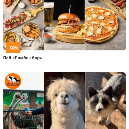
-30%
Паб «Ламбик бар»