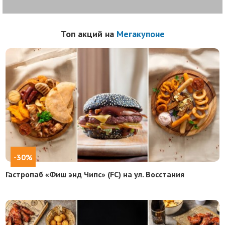
Топ акций на
Мегакупоне
-30%
Гастропаб «Фиш энд Чипс» (FC) на ул. Восстания