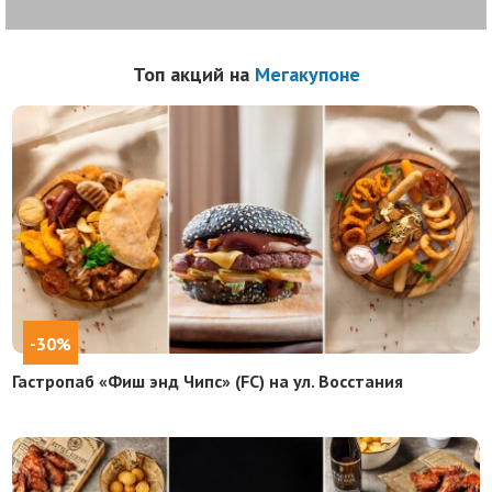
Топ акций на
Мегакупоне
-30%
Гастропаб «Фиш энд Чипс» (FC) на ул. Восстания