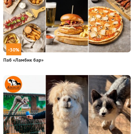
-30%
Паб «Ламбик бар»