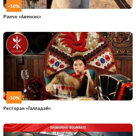
-50%
Ранчо «Авенсис»
-30%
Ресторан «Галладай»