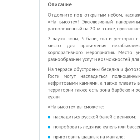
компанию до 2 человек.
Описание
9600 р./ч вместо 12000 р./ч для компан
Отдохните под открытым небом, наслаж
Свыше 7 человек доплата — 500 р./ч за
«На высоте»! Эксклюзивный панорамн
В стоимость входит:
расположенный на 20-м этаже, приглашает
— 230м2 лаунж-пространства;
2 лаунж-зоны, 3 бани, спа и ресторан
— финская сауна с парогенератором на
место для проведения незабываемо
— ледяная и теплая купель;
корпоративного мероприятия. Место у
— фирменные, банные принадлежности: 
разнообразием услуг и возможностей для
— комната отдыха-предбанник;
На террасе обустроены беседка и фотозо
— панорамная веранда, вместимостью д
Гости могут насладиться полноцен
— банкетные столы, диваны, сервировка
нефритовыми камнями, а также плавать в
— подсветка, праздничные гирлянды;
территории также есть зона барбекю и р
— огромный кинотеатр на крыше;
кухни.
— ТВ, аудио-система;
— три фотозоны;
«На высоте» вы сможете:
— панорамный вид на город.
насладиться русской баней с веником;
За отдельную плату предоставляется г
попробовать ледяную купель или бассе
шеф-повара, разнообразные веники, ба
приготовить шашлык на мангале;
Романтическое свидание: