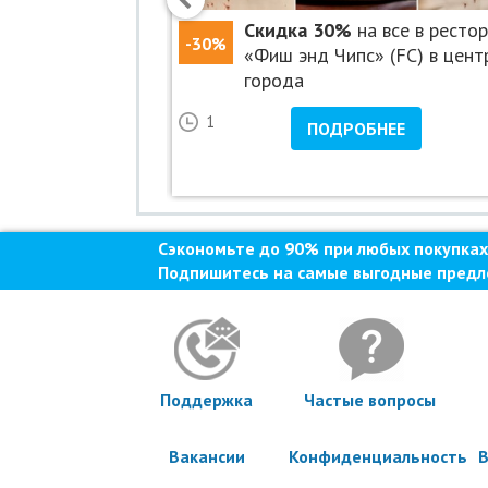
 билеты в парке
Скидка 30%
на все в ресто
-30%
иселек» в ТРК
«Фиш энд Чипс» (FC) в цент
города
34
1
НЕЕ
ПОДРОБНЕЕ
Сэкономьте до 90% при любых покупках
Подпишитесь на самые выгодные предл
Поддержка
Частые вопросы
Вакансии
Конфиденциальность
В