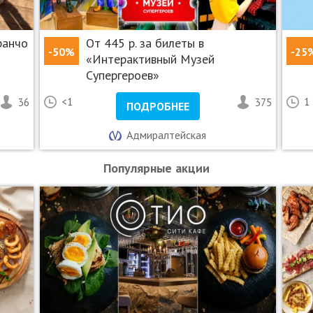
едоплата.
ранчо
От 445 р. за билеты в
-50%
-25
«Интерактивный Музей
одного человека.
Супергероев»
о данной акции.
36
<1
375
1
ПОДРОБНЕЕ
гими скидками и спецпредложениями.
ъявить неиспользованный ранее купон с уникальным
Адмиралтейская
печатанном виде.
Популярные акции
 телефону.
О «НА ВЫСОТЕ», ОГРН 1177847139744