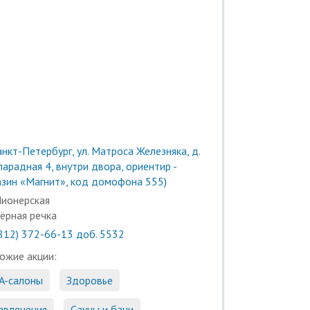
нкт-Петербург, ул. Матроса Железняка, д.
парадная 4, внутри двора, ориентир -
азин «Магнит», код домофона 555)
ионерская
ёрная речка
(812) 372-66-13 доб. 5532
ожие акции:
A-салоны
Здоровье
звлечения
Сауны и бани