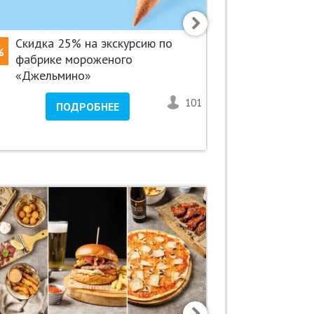
Cкидка 25% на экскурсию по
Скидка 5
%
-50%
фабрике мороженого
нового «М
«Джельмино»
Невском! 
101
1
ПОДРОБНЕЕ
ПО
Невский