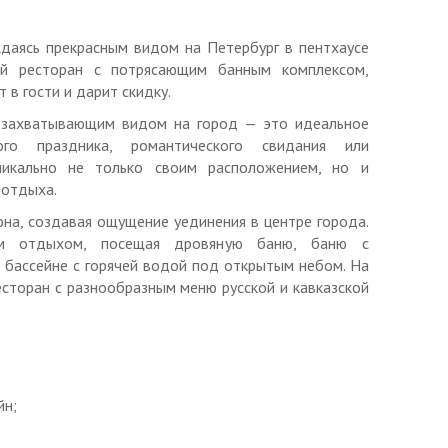
ий от 3 до 7 человек сб-вс с 10:00 до 15:00.
даясь прекрасным видом на Петербург в пентхаусе
 человека.
ый ресторан с потрясающим банным комплексом,
 в гости и дарит скидку.
 с захватывающим видом на город — это идеальное
 нефритовых камнях и гималайской солью;
го праздника, романтического свидания или
никально не только своим расположением, но и
простыни, полотенца, тапки, банные шапочки;
 отдыха.
на, создавая ощущение уединения в центре города.
о 30 чел.;
ным отдыхом, посещая дровяную баню, баню с
;
 бассейне с горячей водой под открытым небом. На
есторан с разнообразным меню русской и кавказской
орячий бассейн, открытый камин на дровах, меню от
йн;
нные парения, массаж.