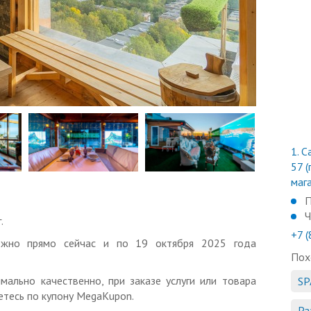
1.
Са
57 (
маг
П
Ч
.
+7 
ожно прямо сейчас и по 19 октября 2025 года
Пох
мально качественно, при заказе услуги или товара
SP
тесь по купону MegaKupon.
Ра