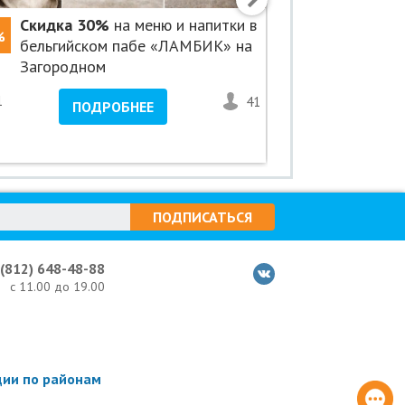
Скидка 30%
на меню и напитки в
Скидка 5
%
-50%
бельгийском пабе «ЛАМБИК» на
«Авенсис
Загородном
1
41
<1
ПОДРОБНЕЕ
ПО
ПОДПИСАТЬСЯ
 (812) 648-48-88
с 11.00 до 19.00
ции по районам