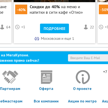
ране
Скидки до 40%
на меню и
-40%
-30
ре
напитки в сити кафе «Отио»
64
<1
22
<
ПОДРОБНЕЕ
Московская и еще 1
 на МегаКупоне.
ожения прямо сейчас!
+7
Партнерам
Оферта
О проекте
ебмастерам
Все компании
Акции по метро
Ак