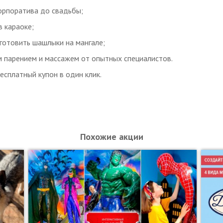
орпоратива до свадьбы;
 ч.
 караоке;
готовить шашлыки на мангале;
я атмосфера в панорамной веранды на крыше;
 парением и массажем от опытных специалистов.
бор;
есплатный купон в один клик.
 нефритовых камнях и гималайской солью;
простыни, полотенца, тапки, банные шапочки;
Похожие акции
о 30 чел.;
;