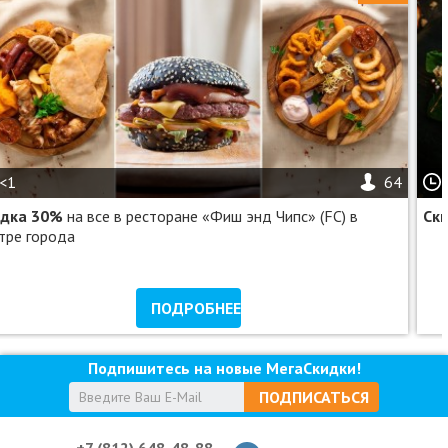
<1
64
идка 30%
на все в ресторане «Фиш энд Чипс» (FC) в
Ск
тре города
ПОДРОБНЕЕ
Подпишитесь на новые МегаСкидки!
ПОДПИСАТЬСЯ
+7 (812) 648-48-88