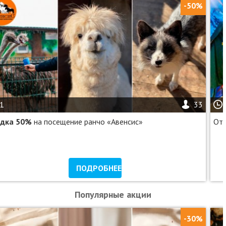
-50%
1
33
идка 50%
на посещение ранчо «Авенсис»
От 
ПОДРОБНЕЕ
Популярные акции
-30%