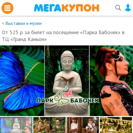
<
Выставки и музеи
От 525 р. за билет на посещение «Парка Бабочек» в
ТЦ «Гранд Каньон»