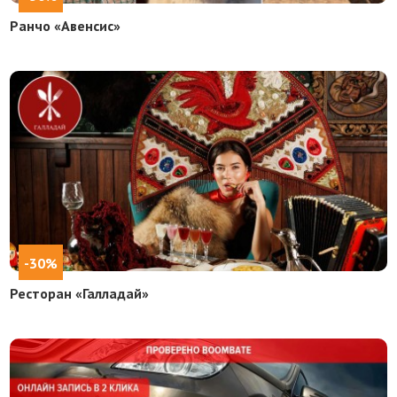
Ранчо «Авенсис»
-30%
Ресторан «Галладай»