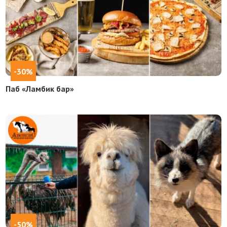
-30%
Паб «Ламбик бар»
-50%