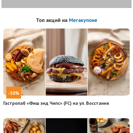
Топ акций на
Мегакупоне
-30%
Гастропаб «Фиш энд Чипс» (FC) на ул. Восстания