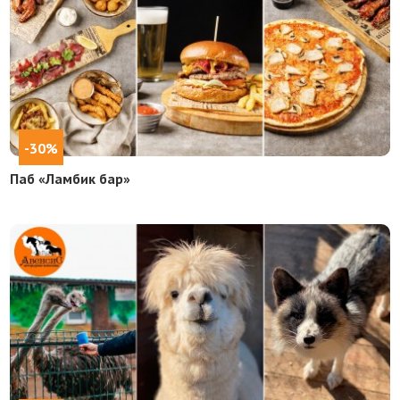
-30%
Паб «Ламбик бар»