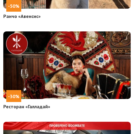
-50%
Ранчо «Авенсис»
-30%
Ресторан «Галладай»