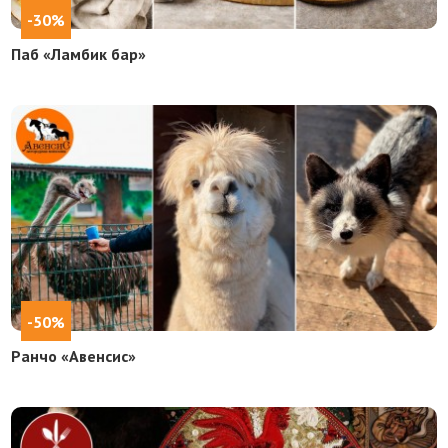
-30%
Паб «Ламбик бар»
-50%
Ранчо «Авенсис»