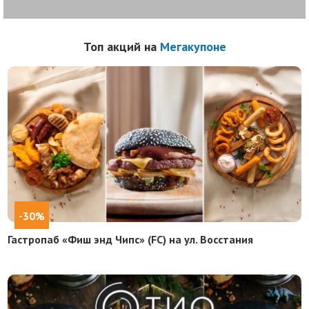
Топ акций на
Мегакупоне
-30%
Гастропаб «Фиш энд Чипс» (FC) на ул. Восстания