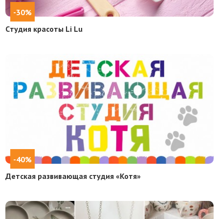
-30%
Cтудия красоты Li Lu
-40%
Детская развивающая студия «Котя»