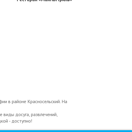
фии в районе Красносельский. На
 виды досуга, развлечений,
кой - доступно!