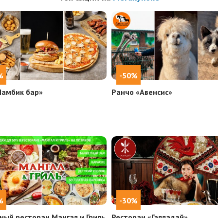
%
-50%
Ламбик бар»
Ранчо «Авенсис»
%
-30%
ный ресторан Мангал и Гриль
Ресторан «Галладай»