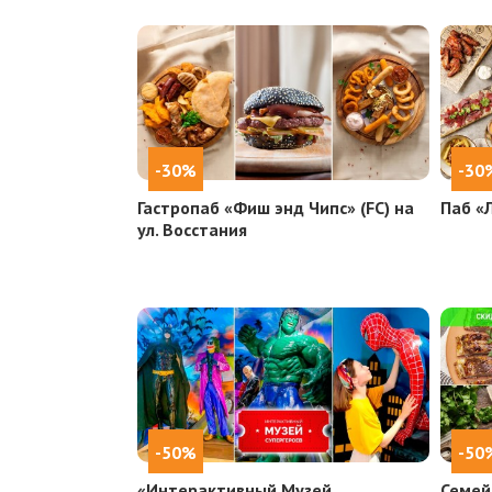
-30%
-30
Гастропаб «Фиш энд Чипс» (FC) на
Паб «
ул. Восстания
-50%
-50
«Интерактивный Музей
Семей